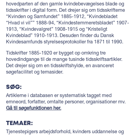
hovedparten af den gamle kvindebevægelses blade og
tidsskrifter i digital form. Det drejer sig om tidsskrifterne
“Kvinden og Samfundet” 1885-1912, “Kvindebladet
“Hvad vi vil”” 1888-94, “Kvindestemmeretsbladet” 1907-
1913, “Kvindevalgret” 1908-1915 og “Kristeligt
Kvindeblad” 1910-1913. Desuden finder du Dansk
Kvindesamfunds styrelsesprotokoller fra 1871 til 1990.
Tidskrifter 1885-1920 er bygget op omkring tre
hovedindgange til de mange tusinde tidsskriftsartikler.
Det drejer sig om en tidsskriftshylde, en avanceret
søgefacilitet og temasider.
SØG:
Artiklerne i databasen er systematisk tagget med
emneord, forfatter, omtalte personer, organisationer mv.
Gå til søgefunktionen her.
TEMAER:
Tjenestepigers arbejdsforhold, kvinders uddannelse og