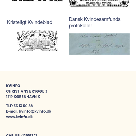
Dansk Kvindesamfunds
Kristeligt Kvindeblad
protokoller
KVINFO
CHRISTIANS BRYGGE 3
1219 KØBENHAVN K
TLF: 33 13 50 88
E-mail: kvinfo@kvinfo.dk
www.kvinfo.dk
CVR.NR.: 12919247