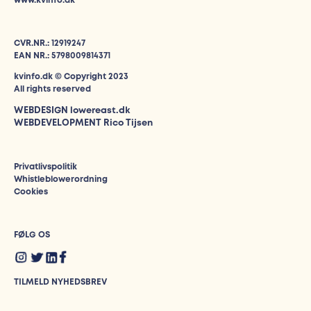
www.kvinfo.dk
CVR.NR.: 12919247
EAN NR.: 5798009814371
kvinfo.dk © Copyright 2023
All rights reserved
WEBDESIGN
lowereast.dk
WEBDEVELOPMENT Rico Tijsen
Privatlivspolitik
Whistleblowerordning
Cookies
FØLG OS
TILMELD NYHEDSBREV