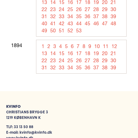
13
14
15
16
17
18
19
20
21
22
23
24
25
26
27
28
29
30
31
32
33
34
35
36
37
38
39
40
41
42
43
44
45
46
47
48
49
50
51
52
53
1894
1
2
3
4
5
6
7
8
9
10
11
12
13
14
15
16
17
18
19
20
21
22
23
24
25
26
27
28
29
30
31
32
33
34
35
36
37
38
39
KVINFO
CHRISTIANS BRYGGE 3
1219 KØBENHAVN K
TLF: 33 13 50 88
E-mail: kvinfo@kvinfo.dk