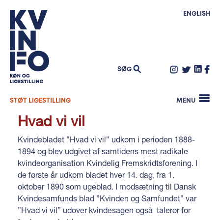
Køn og skole
Mentornetværk – job og uddannelse
WEBMAGASINET KØNFORMATION
ungdomsuddannelser
Kønsbaseret vold
SIDE OM SIDE
ENGLISH
GenderLAB
INTERNATIONALT ARBEJDE
Ligeløn
Mangfoldighed i praksis Masterclass
BLOG
Politisk repræsentation
Mangfoldighed i praksis Netværk
Integration og beskæftigelse
NYHEDSBREV
Inspiration: Undersøgelser af sexisme og
Maskulinitet
seksuel chikane
PRESSE
Klima og køn
SØG
Quiz om Verdensmålene
OM KVINFO
Familiepolitik
SØG
EFTER:
Ledige stillinger
STØT LIGESTILLING
MENU
Opslagsværker
Hvad vi vil
Bestyrelse
Kontakt
Kvindebladet ”Hvad vi vil” udkom i perioden 1888-
KVINFOs historie
1894 og blev udgivet af samtidens mest radikale
kvindeorganisation Kvindelig Fremskridtsforening. I
de første år udkom bladet hver 14. dag, fra 1.
oktober 1890 som ugeblad. I modsætning til Dansk
Kvindesamfunds blad ”Kvinden og Samfundet” var
”Hvad vi vil” udover kvindesagen også talerør for