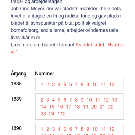
freds- og arbejdersagen.
Johanne Meyer, der var bladets redaktør i hele dets
levetid, anlagde en fri og radikal tone og gav plads i
bladet til synspunkter på bl.a. politisk valgret,
børneforsorg, socialisme, arbejderkvindernes usle
livsvilkår m.m.
Læs mere om bladet i temaet
Kvindebladet "Hvad vi
vil"
Årgang
Nummer
1888
1
2
3
4
5
6
7
8
9
10
11
12
1889
2
3
4
5
6
7
8
9
10
11
12
13
14
15
16
17
18
19
20
21
22
23
24
112
1890
1
2
3
4
5
6
7
8
9
10
11
12