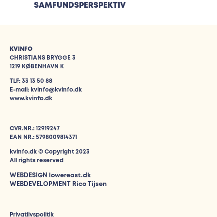
SAMFUNDSPERSPEKTIV
KVINFO
CHRISTIANS BRYGGE 3
1219 KØBENHAVN K
TLF: 33 13 50 88
E-mail: kvinfo@kvinfo.dk
www.kvinfo.dk
CVR.NR.: 12919247
EAN NR.: 5798009814371
kvinfo.dk © Copyright 2023
All rights reserved
WEBDESIGN
lowereast.dk
WEBDEVELOPMENT Rico Tijsen
Privatlivspolitik