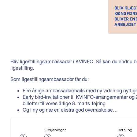
BLIV KLÆD
KØNSFORS
BLIVER END
ARBEJDET 
Bliv ligestillingsambassadør i KVINFO. Så kan du endnu be
ligestilling.
Som ligestillingsambassadør får du:
Fire årlige ambassadørmails med ny viden og nyttig
Early bird-invitationer til KVINFO-arrangementer og
billetter til vores årlige 8. marts-fejring
Og i ny og næ en ekstra god overraskelse…