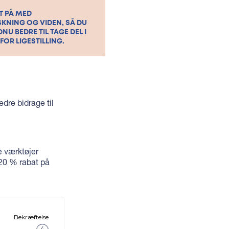
T PÅ MED
KNING OG VIDEN, SÅ DU
NU BEDRE TIL TAGE DEL I
FOR LIGESTILLING.
dre bidrage til
e værktøjer
20 % rabat på