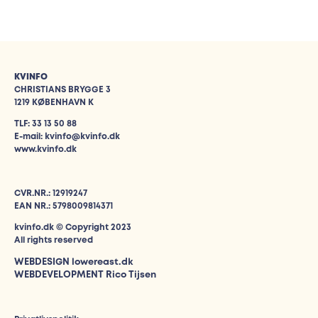
KVINFO
CHRISTIANS BRYGGE 3
1219 KØBENHAVN K
TLF: 33 13 50 88
E-mail: kvinfo@kvinfo.dk
www.kvinfo.dk
CVR.NR.: 12919247
EAN NR.: 5798009814371
kvinfo.dk © Copyright 2023
All rights reserved
WEBDESIGN
lowereast.dk
WEBDEVELOPMENT Rico Tijsen