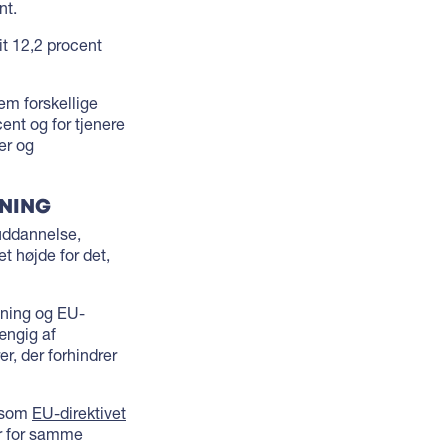
nt.
it 12,2 procent
em forskellige
ent og for tjenere
er og
VNING
 uddannelse,
t højde for det,
ivning og EU-
ængig af
er, der forhindrer
gesom
EU-direktivet
kår for samme