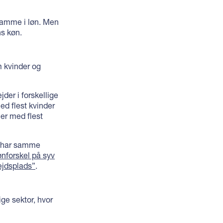
 samme i løn. Men
ns køn.
m kvinder og
der i forskellige
ed flest kvinder
ner med flest
e har samme
nforskel på syv
ejdsplads”
.
ige sektor, hvor