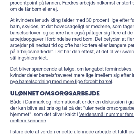
procentpoint på lønnen
. Fædres arbejdsindkomst er stort s
om de får børn eller ej.
At kvinders lønudvikling falder med 30 procent lige efter f
barn, skyldes, at det hovedsageligt er mødrene, som tager
barselsorloven og senere hen også påtager sig flere af d
arbejdsopgaver i forbindelse med børn. Det betyder, at fle
arbejder på nedsat tid og ofte har kortere eller længere p
på arbejdsmarkedet. Det har den effekt, at det bliver svære
stillingshierarkiet.
Det bliver spændende at følge, om løngabet formindskes
kvinder deler barselsfraværet mere lige imellem sig efter 
nye barselsordning med mere lige fordelt barsel
.
ULØNNET OMSORGSARBEJDE
Både i Danmark og internationalt er der en diskussion i 
der kan blive sat pris og tal på det “ulønnede omsorgsarbe
hjemmet”, som det bliver kaldt i
Verdensmål nummer fem o
mellem kønnene
.
I store dele af verden er dette ulønnede arbejde et fuldtid