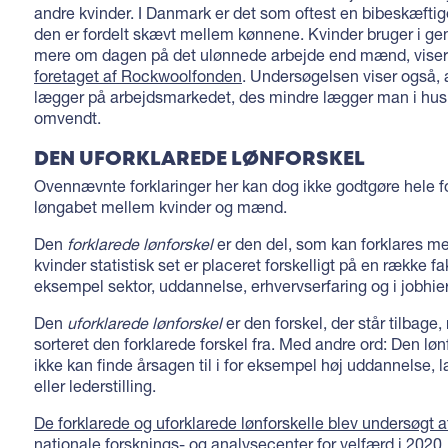
andre kvinder. I Danmark er det som oftest en bibeskæfti
den er fordelt skævt mellem kønnene. Kvinder bruger i g
mere om dagen på det ulønnede arbejde end mænd, vise
foretaget af Rockwoolfonden
. Undersøgelsen viser også, 
lægger på arbejdsmarkedet, des mindre lægger man i hu
omvendt.
DEN UFORKLAREDE LØNFORSKEL
Ovennævnte forklaringer her kan dog ikke godtgøre hele fo
løngabet mellem kvinder og mænd.
Den
forklarede lønforskel
er den del, som kan forklares m
kvinder statistisk set er placeret forskelligt på en række f
eksempel sektor, uddannelse, erhvervserfaring og i jobhier
Den
uforklarede lønforskel
er den forskel, der står tilbage
sorteret den forklarede forskel fra. Med andre ord: Den lø
ikke kan finde årsagen til i for eksempel høj uddannelse, 
eller lederstilling.
De forklarede og uforklarede lønforskelle blev undersøgt a
nationale forsknings- og analysecenter for velfærd i 2020
.