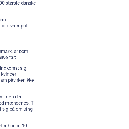
.000 største danske
rre
 for eksempel i
anmark, er børn.
ive far:
indkomst sig
r kvinder
barn påvirker ikke
gen, men den
 med mændenes. Ti
et sig på omkring
oster hende 10