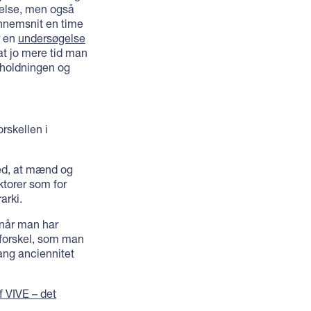
gelse, men også
ennemsnit en time
r en
undersøgelse
at jo mere tid man
sholdningen og
rskellen i
ed, at mænd og
aktorer som for
arki.
, når man har
nforskel, som man
lang anciennitet
f VIVE – det