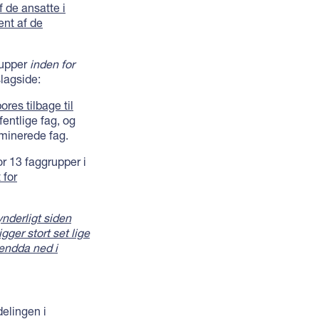
 de ansatte i
nt af de
rupper
inden for
slagside:
res tilbage til
entlige fag, og
minerede fag.
r 13 faggrupper i
 for
ynderligt siden
ger stort set lige
 endda ned i
delingen i