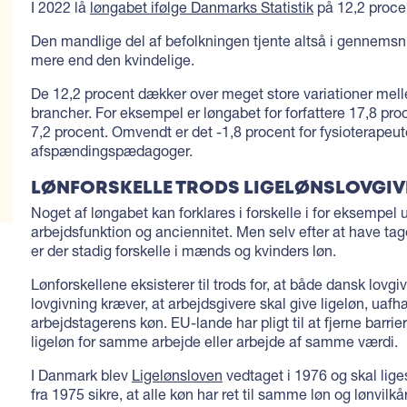
I 2022 lå
løngabet ifølge Danmarks Statistik
på 12,2 proce
Den mandlige del af befolkningen tjente altså i gennemsn
mere end den kvindelige.
De 12,2 procent dækker over meget store variationer mell
brancher. For eksempel er løngabet for forfattere 17,8 proc
7,2 procent. Omvendt er det -1,8 procent for fysioterapeut
afspændingspædagoger.
LØNFORSKELLE TRODS LIGELØNSLOVGI
Noget af løngabet kan forklares i forskelle i for eksempel
arbejdsfunktion og anciennitet. Men selv efter at have tage
er der stadig forskelle i mænds og kvinders løn.
Lønforskellene eksisterer til trods for, at både dansk lovg
lovgivning kræver, at arbejdsgivere skal give ligeløn, uafh
arbejdstagerens køn. EU-lande har pligt til at fjerne barrier
ligeløn for samme arbejde eller arbejde af samme værdi.
I Danmark blev
Ligelønsloven
vedtaget i 1976 og skal li
fra 1975 sikre, at alle køn har ret til samme løn og lønvil