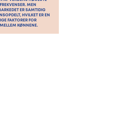
FREKVENSER. MEN
ARKEDET ER SAMTIDIG
SOPDELT, HVILKET ER EN
TIGE FAKTORER FOR
 MELLEM KØNNENE.