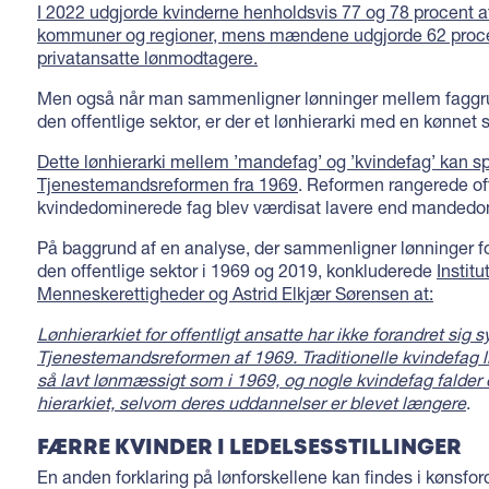
I 2022 udgjorde kvinderne henholdsvis 77 og 78 procent af
kommuner og regioner, mens mændene udgjorde 62 proce
privatansatte lønmodtagere.
Men også når man sammenligner lønninger mellem fagg
den offentlige sektor, er der et lønhierarki med en kønnet 
Dette lønhierarki mellem ’mandefag’ og ’kvindefag’ kan spo
Tjenestemandsreformen fra 1969
. Reformen rangerede off
kvindedominerede fag blev værdisat lavere end mandedo
På baggrund af en analyse, der sammenligner lønninger fo
den offentlige sektor i 1969 og 2019, konkluderede
Institut
Menneskerettigheder og Astrid Elkjær Sørensen at:
Lønhierarkiet for offentligt ansatte har ikke forandret sig s
Tjenestemandsreformen af 1969. Traditionelle kvindefag lig
så lavt lønmæssigt som i 1969, og nogle kvindefag falder
hierarkiet, selvom deres uddannelser er blevet længere
.
FÆRRE KVINDER I LEDELSESSTILLINGER
En anden forklaring på lønforskellene kan findes i kønsfor