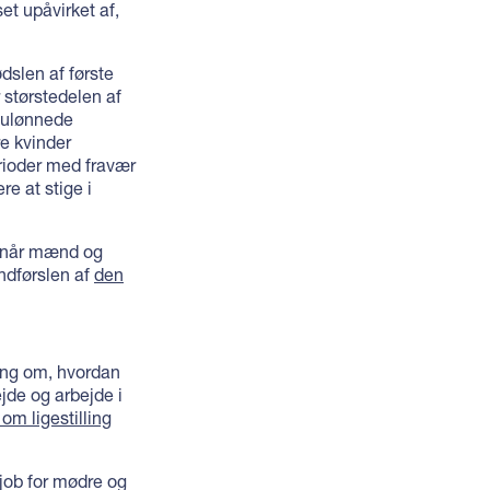
et upåvirket af,
ødslen af første
 størstedelen af
e ulønnede
re kvinder
erioder med fravær
re at stige i
, når mænd og
indførslen af
den
gang om, hvordan
jde og arbejde i
m ligestilling
sjob for mødre og