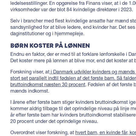
ledelsesstillinger. En opgørelse fra Finans viser, at i de 1
virksomheder var der blot 84 kvindelige direktører i 2023.
Selv i brancher med flest kvindelige ansatte har mænd stø
sandsynlighed for at blive ledere, end kvinder har. Det ses
daginstitutioner og i hjemmepleje.
BØRN KOSTER PÅ LØNNEN
Endnu en faktor, der er med til at forklare lønforskelle i D
Det koster mere på lønnen at blive mor, end det koster at bl
Forskning viser, at
i Danmark udvikler kvinders og mænds 
stort set parallelt indtil fødslen af det første barn. Så falde
bruttoindkomst næsten 30 procent
. Fødslen af det første 
mænds indkomst.
I årene efter første barn stiger kvinders bruttoindkomst i
kommer aldrig tilbage til det oprindelige niveau på linje
år efter første barn har kvinders bruttoindkomst stabiliser
20 procent under det oprindelige niveau.
Overordnet viser forskning, at
hvert barn, en kvinde får, k