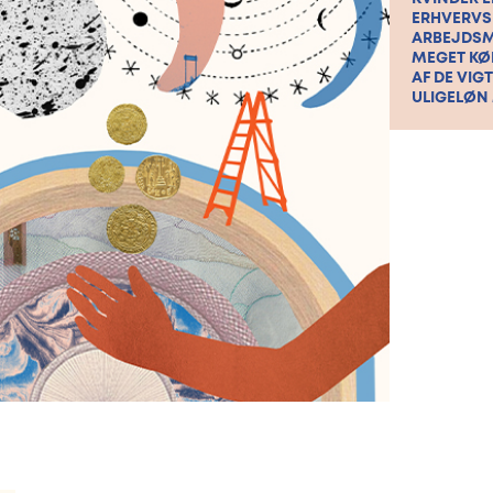
ERHVERVS
ARBEJDSM
MEGET KØN
AF DE VIG
ULIGELØN