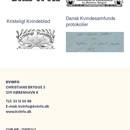
Dansk Kvindesamfunds
Kristeligt Kvindeblad
protokoller
KVINFO
CHRISTIANS BRYGGE 3
1219 KØBENHAVN K
TLF: 33 13 50 88
E-mail: kvinfo@kvinfo.dk
www.kvinfo.dk
CVR.NR.: 12919247