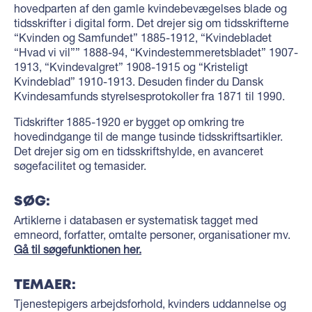
hovedparten af den gamle kvindebevægelses blade og
tidsskrifter i digital form. Det drejer sig om tidsskrifterne
“Kvinden og Samfundet” 1885-1912, “Kvindebladet
“Hvad vi vil”” 1888-94, “Kvindestemmeretsbladet” 1907-
1913, “Kvindevalgret” 1908-1915 og “Kristeligt
Kvindeblad” 1910-1913. Desuden finder du Dansk
Kvindesamfunds styrelsesprotokoller fra 1871 til 1990.
Tidskrifter 1885-1920 er bygget op omkring tre
hovedindgange til de mange tusinde tidsskriftsartikler.
Det drejer sig om en tidsskriftshylde, en avanceret
søgefacilitet og temasider.
SØG:
Artiklerne i databasen er systematisk tagget med
emneord, forfatter, omtalte personer, organisationer mv.
Gå til søgefunktionen her.
TEMAER:
Tjenestepigers arbejdsforhold, kvinders uddannelse og