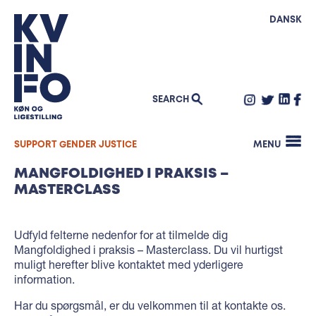
WHO WE ARE
DANSK
The story of KVINFO
WHAT WE DO
Vacancies
WHERE WE WORK
Contact
Armenia
KNOWLEDGE
Members
Moldova
Sexism and sexual harassment
TOOLS
Ukraine
SEARCH
Integration and employment
Diversity in practice – Network
WE WORK LOCALLY
Morocco
SEARCH
Political representation
Diversity in practice – Masterclass
FOR:
Tunisia
Gender based violence
SUPPORT GENDER JUSTICE
Quiz: Sustainable Development Goals
MENU
Egypt
Masculinity
GenderLAB
Jordan
MANGFOLDIGHED I PRAKSIS –
Equal pay
How to ask about sexual harassment
MASTERCLASS
Parental leave
How to work effectively with sexism
Studies on sexism and sexual harrasment
Udfyld felterne nedenfor for at tilmelde dig
Mangfoldighed i praksis – Masterclass. Du vil hurtigst
muligt herefter blive kontaktet med yderligere
information.
Har du spørgsmål, er du velkommen til at kontakte os.