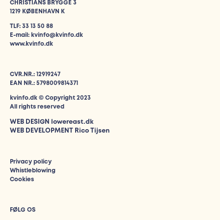
CHRISTIANS BRYGGE 3
1219 KØBENHAVN K
TLF: 33 13 50 88
E-mail: kvinfo@kvinfo.dk
www.kvinfo.dk
CVR.NR.: 12919247
EAN NR.: 5798009814371
kvinfo.dk © Copyright 2023
All rights reserved
WEB DESIGN
lowereast.dk
WEB DEVELOPMENT Rico Tijsen
Privacy policy
Whistleblowing
Cookies
FØLG OS