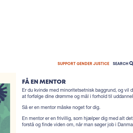
WHO
The 
WHA
Vaca
WHE
Cont
Arm
KN
Mem
Mol
Sexi
TOO
Ukra
Inte
Dive
WE 
Mor
SEARCH
Poli
Dive
FOR:
Tuni
Gend
SUPPORT GENDER JUSTICE
SEARCH
Quiz
Egyp
Masc
Gen
Jord
Equa
How 
FÅ EN MENTOR
Pare
How 
Er du kvind
e med minoritetsetnisk baggrund, og vil
Stud
at forfølge dine drømme og mål i forhold
til uddanne
Så er en mentor måske noget for dig.
En mentor er
en
frivillig
, som hjælper dig med alt det
forstå og finde viden om, når man søger job i Danma