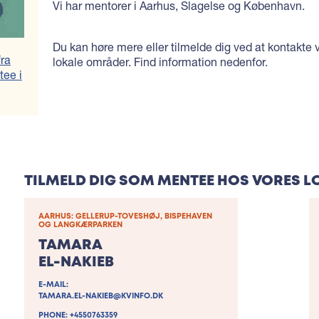
Vi har mentorer i Aarhus, Slagelse og København.
Du kan høre mere eller tilmelde dig ved at kontakte v
fra
lokale områder. Find information nedenfor.
tee i
TILMELD DIG SOM MENTEE HOS VORES L
AARHUS: GELLERUP-TOVESHØJ, BISPEHAVEN
OG LANGKÆRPARKEN
TAMARA
EL-NAKIEB
E-MAIL:
TAMARA.EL-NAKIEB@KVINFO.DK
PHONE: +4550763359