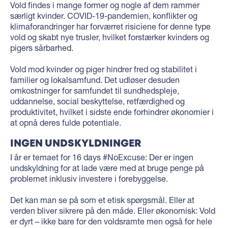
Vold findes i mange former og nogle af dem rammer
særligt kvinder. COVID-19-pandemien, konflikter og
klimaforandringer har forværret risiciene for denne type
vold og skabt nye trusler, hvilket forstærker kvinders og
pigers sårbarhed.⁠
Vold mod kvinder og piger hindrer fred og stabilitet i
familier og lokalsamfund. Det udløser desuden
omkostninger for samfundet til sundhedspleje,
uddannelse, social beskyttelse, retfærdighed og
produktivitet, hvilket i sidste ende forhindrer økonomier i
at opnå deres fulde potentiale.⁠
⁠INGEN UNDSKYLDNINGER
I år er temaet for 16 days #NoExcuse: Der er ingen
undskyldning for at lade være med at bruge penge på
problemet inklusiv investere i forebyggelse.⁠
Det kan man se på som et etisk spørgsmål. Eller at
verden bliver sikrere på den måde. Eller økonomisk: Vold
er dyrt – ikke bare for den voldsramte men også for hele