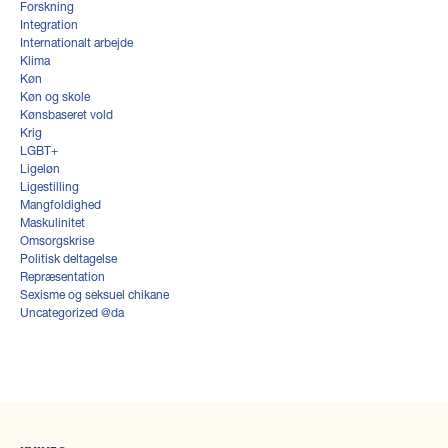
Forskning
Integration
Internationalt arbejde
Klima
Køn
Køn og skole
Kønsbaseret vold
Krig
LGBT+
Ligeløn
Ligestilling
Mangfoldighed
Maskulinitet
Omsorgskrise
Politisk deltagelse
Repræsentation
Sexisme og seksuel chikane
Uncategorized @da