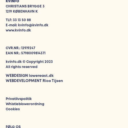
KVINFO
CHRISTIANS BRYGGE 3
1219 KØBENHAVN K
TLF: 33 13 50 88
E-mail: kvinfo@kvinfo.dk
www.kvinfo.dk
CVR.NR.: 12919247
EAN NR.: 5798009814371
kvinfo.dk © Copyright 2023
All rights reserved
WEBDESIGN
lowereast.dk
WEBDEVELOPMENT Rico Tijsen
Privatlivspolitik
Whistleblowerordning
Cookies
FØLG OS