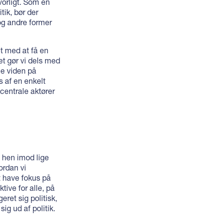
lvorligt. Som en
tik, bør der
g andre former
t med at få en
et gør vi dels med
le viden på
s af en enkelt
 centrale aktører
t hen imod lige
ordan vi
at have fokus på
tive for alle, på
eret sig politisk,
sig ud af politik.