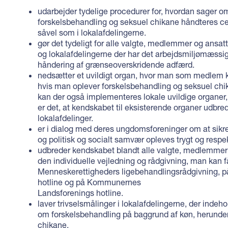
udarbejder tydelige procedurer for, hvordan sager o
forskelsbehandling og seksuel chikane håndteres cent
såvel som i lokalafdelingerne.
gør det tydeligt for alle valgte, medlemmer og ansatt
og lokalafdelingerne der har det arbejdsmiljømæssig
håndering af grænseoverskridende adfærd.
nedsætter et uvildigt organ, hvor man som medlem 
hvis man oplever forskelsbehandling og seksuel chi
kan der også implementeres lokale uvildige organer
er det, at kendskabet til eksisterende organer udbrede
lokalafdelinger.
er i dialog med deres ungdomsforeninger om at sikr
og politisk og socialt samvær opleves trygt og respektf
udbreder kendskabet blandt alle valgte, medlemmer 
den individuelle vejledning og rådgivning, man kan få 
Menneskerettigheders ligebehandlingsrådgivning, på
hotline og på Kommunernes
Landsforenings hotline.
laver trivselsmålinger i lokalafdelingerne, der indeh
om forskelsbehandling på baggrund af køn, herunde
chikane.