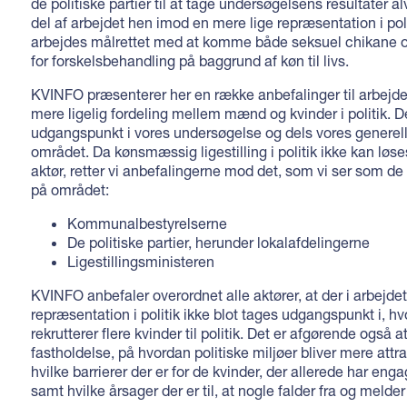
de politiske partier til at tage undersøgelsens resultater a
del af arbejdet hen imod en mere lige repræsentation i poli
arbejdes målrettet med at komme både seksuel chikane o
for forskelsbehandling på baggrund af køn til livs.
KVINFO præsenterer her en række anbefalinger til arbejde
mere ligelig fordeling mellem mænd og kvinder i politik. D
udgangspunkt i vores undersøgelse og dels vores generel
området. Da kønsmæssig ligestilling i politik ikke kan løse
aktør, retter vi anbefalingerne mod det, som vi ser som de
på området:
Kommunalbestyrelserne
De politiske partier, herunder lokalafdelingerne
Ligestillingsministeren
KVINFO anbefaler overordnet alle aktører, at der i arbejde
repræsentation i politik ikke blot tages udgangspunkt i, hv
rekrutterer flere kvinder til politik. Det er afgørende også 
fastholdelse, på hvordan politiske miljøer bliver mere attrak
hvilke barrierer der er for de kvinder, der allerede har engag
samt hvilke årsager der er til, at nogle falder fra og melder 