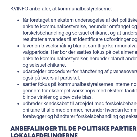
KVINFO anbefaler, at kommunalbestyrelserne:
får foretaget en ekstern undersøgelse af det politiske
enkelte kommunalbestyrelse, herunder omfanget og 
forskelsbehandling og seksuel chikane, og at under
resultater anvendes til at identificere udfordringer 
laver en trivselsmåling blandt samtlige kommunalval
valgperiode. Her bør der sættes fokus på det almene
enkelte kommunalbestyrelser, herunder blandt and
og seksuel chikane.
udarbejder procedurer for håndtering af grænseover
også på tværs af partiskel.
sætter fokus på kommunalbestyrelsernes interne nor
gennem for eksempel workshops med ekstern facilite
blinde vinkler og ubevidste bias.
udbreder kendskabet til arbejdet med forskelsbehan
chikane til alle medlemmer, herunder hvordan kom
forebygger og håndterer forskelsbehandling og seks
ANBEFALINGER TIL DE POLITISKE PARTIE
LOKALAFDELINGERNE