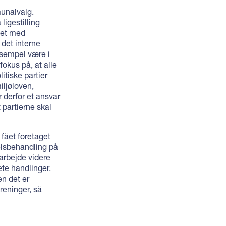
munalvalg.
ligestilling
jdet med
 det interne
ksempel være i
fokus på, at alle
itiske partier
iljøloven,
 derfor et ansvar
t partierne skal
 fået foretaget
elsbehandling på
arbejde videre
ete handlinger.
en det er
reninger, så