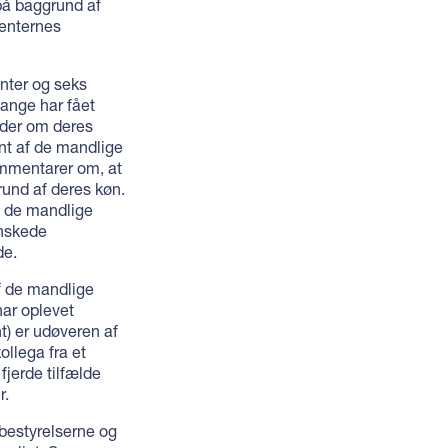
 på baggrund af
denternes
nter og seks
gange har fået
eder om deres
nt af de mandlige
kommentarer om, at
rund af deres køn.
f de mandlige
ønskede
de.
f de mandlige
har oplevet
nt) er udøveren af
llega fra et
fjerde tilfælde
r.
bestyrelserne og