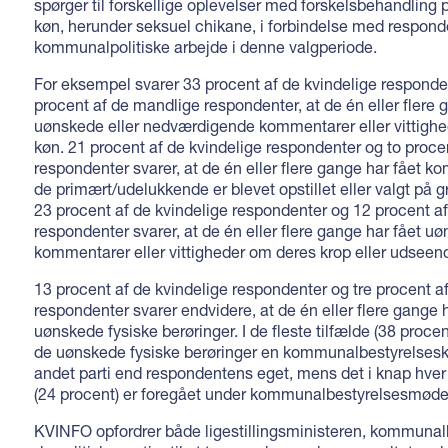
spørger til forskellige oplevelser med forskelsbehandling
køn, herunder seksuel chikane, i forbindelse med respon
kommunalpolitiske arbejde i denne valgperiode.
For eksempel svarer 33 procent af de kvindelige responde
procent af de mandlige respondenter, at de én eller flere 
uønskede eller nedværdigende kommentarer eller vittigh
køn. 21 procent af de kvindelige respondenter og to proce
respondenter svarer, at de én eller flere gange har fået 
de primært/udelukkende er blevet opstillet eller valgt på g
23 procent af de kvindelige respondenter og 12 procent a
respondenter svarer, at de én eller flere gange har fået u
kommentarer eller vittigheder om deres krop eller udseen
13 procent af de kvindelige respondenter og tre procent a
respondenter svarer endvidere, at de én eller flere gange 
uønskede fysiske berøringer. I de fleste tilfælde (38 proce
de uønskede fysiske berøringer en kommunalbestyrelsesko
andet parti end respondentens eget, mens det i knap hver 
(24 procent) er foregået under kommunalbestyrelsesmøde
KVINFO opfordrer både ligestillingsministeren, kommunal