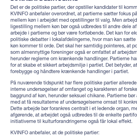
Det er de politiske partier, der opstiller kandidater til kom
KVINFO anbefaler overordnet, at partierne sætter fokus på 
mellem køn i arbejdet med opstillinger til valg. Men arbe
ligestilling mellem køn bør også udbredes til andre dele af
arbejde i partierne og bør være fortløbende. Det kan for e
politiske debatter i lokalafdelingerne, hvor man kan sætte 
køn kommer til orde. Det skal her samtidig pointeres, at pol
som almennyttige foreninger også er omfattet af arbejdsm
herunder reglerne om krænkende handlinger. Partierne har
for at skabe et sikkert arbejdsmiljø i partiet. Det betyder, a
forebygge og håndtere krænkende handlinger i partiet.
På nuværende tidspunkt har flere politiske partier allerede
interne undersøgelser af omfanget og karakteren af forsk
baggrund af køn, herunder seksuel chikane. Partierne bør 
med at få resultaterne af undersøgelserne omsat til konkr
Dette arbejde bør forankres centralt i et ledende organ, m
afgørende, at arbejdet også udbredes til de enkelte partifo
initiativerne til kulturforandringerne også får lokal effekt.
KVINFO anbefaler, at de politiske partier: