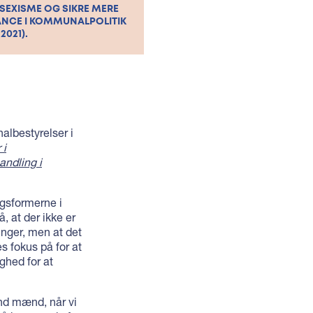
SEXISME OG SIKRE MERE
NCE I KOMMUNALPOLITIK
2021).
lbestyrelser i
 i
andling i
ngsformerne i
, at der ikke er
inger, men at det
s fokus på for at
ighed for at
nd mænd, når vi