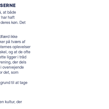
LSERNE
, at både
har haft
l deres køn. Det
dfærd ikke
ker på tværs af
nternes oplevelser
kel, og at de ofte
te ligger i tråd
ening, der dels
 i overvejende
or det, som
grund til at tage
n kultur, der