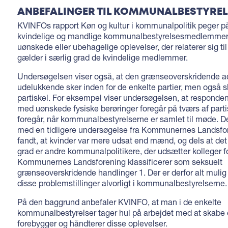
ANBEFALINGER TIL KOMMUNALBESTYRE
KVINFOs rapport Køn og kultur i kommunalpolitik peger på
kvindelige og mandlige kommunalbestyrelsesmedlemmer 
uønskede eller ubehagelige oplevelser, der relaterer sig ti
gælder i særlig grad de kvindelige medlemmer.
Undersøgelsen viser også, at den grænseoverskridende a
udelukkende sker inden for de enkelte partier, men også s
partiskel. For eksempel viser undersøgelsen, at responde
med uønskede fysiske berøringer foregår på tværs af partis
foregår, når kommunalbestyrelserne er samlet til møde. Det
med en tidligere undersøgelse fra Kommunernes Landsfor
fandt, at kvinder var mere udsat end mænd, og dels at det
grad er andre kommunalpolitikere, der udsætter kolleger f
Kommunernes Landsforening klassificerer som seksuelt
grænseoverskridende handlinger 1. Der er derfor alt mulig 
disse problemstillinger alvorligt i kommunalbestyrelserne.
På den baggrund anbefaler KVINFO, at man i de enkelte
kommunalbestyrelser tager hul på arbejdet med at skabe e
forebygger og håndterer disse oplevelser.