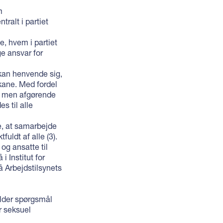
m
ralt i partiet
e, hvem i partiet
e ansvar for
kan henvende sig,
kane. Med fordel
, men afgørende
s til alle
e, at samarbejde
uldt af alle (3).
og ansatte til
i Institut for
 Arbejdstilsynets
older spørgsmål
r seksuel