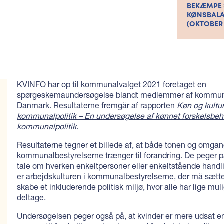
BEKÆMPE 
KØNSBALA
(OKTOBER 
KVINFO har op til kommunalvalget 2021 foretaget en
spørgeskemaundersøgelse blandt medlemmer af kommuna
Danmark. Resultaterne fremgår af rapporten
Køn og kultur
kommunalpolitik – En undersøgelse af kønnet forskelsbeh
kommunalpolitik
.
Resultaterne tegner et billede af, at både tonen og omga
kommunalbestyrelserne trænger til forandring. De peger på
tale om hverken enkeltpersoner eller enkeltstående handl
er arbejdskulturen i kommunalbestyrelserne, der må sætte
skabe et inkluderende politisk miljø, hvor alle har lige mul
deltage.
Undersøgelsen peger også på, at kvinder er mere udsat e