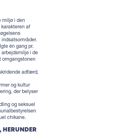
 miljø i den
karakteren af
søgelsens
og indsatsområder.
gte én gang pr.
 arbejdsmiljø i de
et omgangstonen
skridende adfærd,
mer og kultur
ring, der belyser
dling og seksuel
munalbestyrelsen
uel chikane.
R, HERUNDER