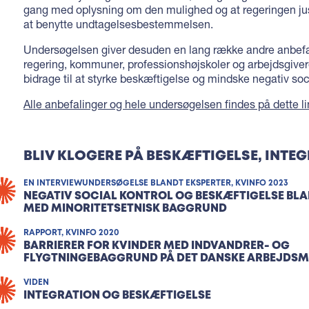
gang med oplysning om den mulighed og at regeringen just
at benytte undtagelsesbestemmelsen.
Undersøgelsen giver desuden en lang række andre anbefal
regering, kommuner, professionshøjskoler og arbejdsgiver
bidrage til at styrke beskæftigelse og mindske negativ soci
Alle anbefalinger og hele undersøgelsen findes på dette li
BLIV KLOGERE PÅ BESKÆFTIGELSE, INTE
EN INTERVIEWUNDERSØGELSE BLANDT EKSPERTER, KVINFO 2023
NEGATIV SOCIAL KONTROL OG BESKÆFTIGELSE BL
MED MINORITETSETNISK BAGGRUND
RAPPORT, KVINFO 2020
BARRIERER FOR KVINDER MED INDVANDRER- OG
FLYGTNINGEBAGGRUND PÅ DET DANSKE ARBEJDS
VIDEN
INTEGRATION OG BESKÆFTIGELSE