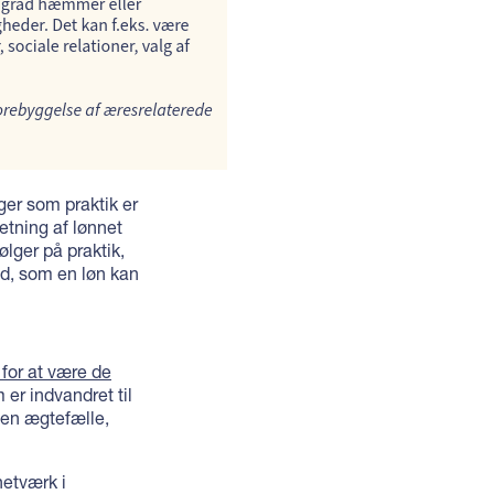
er som praktik er
etning af lønnet
ølger på praktik,
ed, som en løn kan
for at være de
 er indvandret til
en ægtefælle,
etværk i