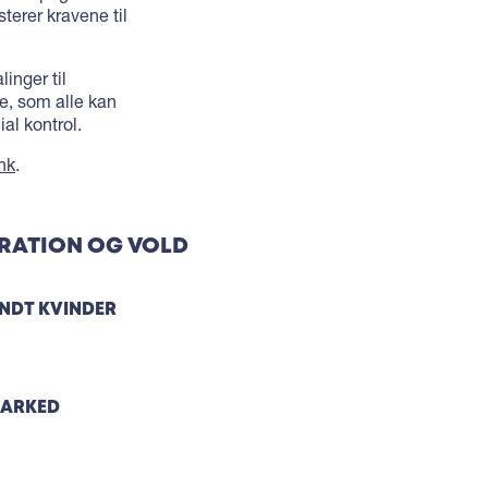
erer kravene til
inger til
e, som alle kan
al kontrol.
nk
.
GRATION OG VOLD
ANDT KVINDER
MARKED