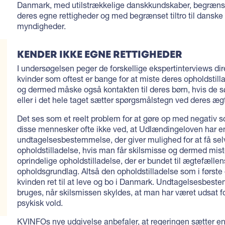
Danmark, med utilstrækkelige danskkundskaber, begrænse
deres egne rettigheder og med begrænset tiltro til danske 
myndigheder.
KENDER IKKE EGNE RETTIGHEDER
I undersøgelsen peger de forskellige ekspertinterviews dir
kvinder som oftest er bange for at miste deres opholdstill
og dermed måske også kontakten til deres børn, hvis de s
eller i det hele taget sætter spørgsmålstegn ved deres æg
Det ses som et reelt problem for at gøre op med negativ so
disse mennesker ofte ikke ved, at Udlændingeloven har e
undtagelsesbestemmelse, der giver mulighed for at få se
opholdstilladelse, hvis man får skilsmisse og dermed mis
oprindelige opholdstilladelse, der er bundet til ægtefællen
opholdsgrundlag. Altså den opholdstilladelse som i først
kvinden ret til at leve og bo i Danmark. Undtagelsesbes
bruges, når skilsmissen skyldes, at man har været udsat for
psykisk vold.
KVINFOs nye udgivelse anbefaler, at regeringen sætter e