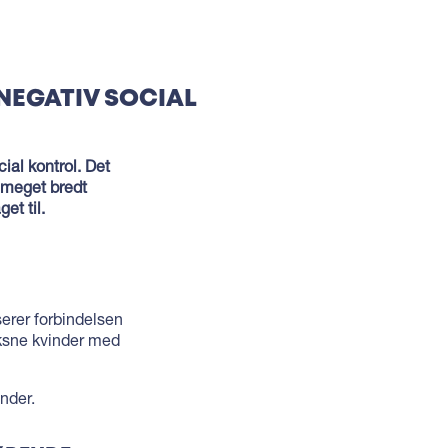
NEGATIV SOCIAL
ial kontrol. Det
 meget bredt
et til.
erer forbindelsen
oksne kvinder med
inder.