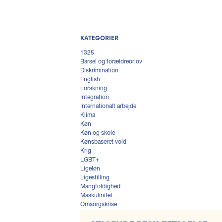
KATEGORIER
1325
Barsel og forældreorlov
Diskrimination
English
Forskning
Integration
Internationalt arbejde
Klima
Køn
Køn og skole
Kønsbaseret vold
Krig
LGBT+
Ligeløn
Ligestilling
Mangfoldighed
Maskulinitet
Omsorgskrise
Politisk deltagelse
Repræsentation