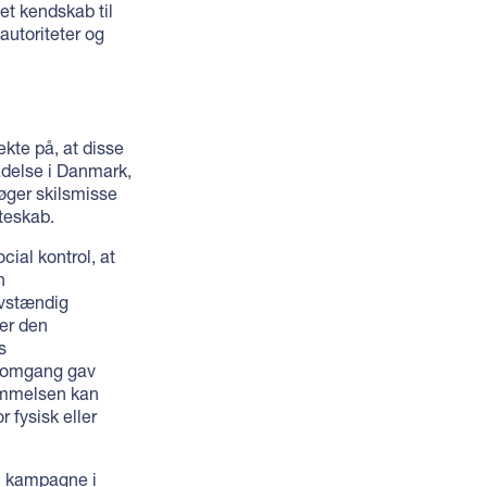
t kendskab til
autoriteter og
ekte på, at disse
adelse i Danmark,
øger skilsmisse
teskab.
cial kontrol, at
n
lvstændig
ter den
s
e omgang gav
temmelsen kan
 fysisk eller
n kampagne i