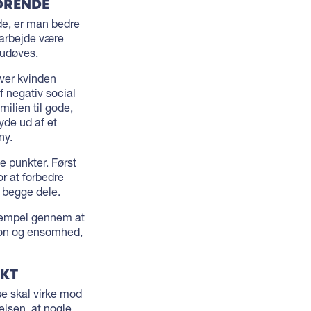
ØRENDE
jde, er man bedre
t arbejde være
 udøves.
iver kvinden
f negativ social
ilien til gode,
yde ud af et
ny.
 punkter. Først
r at forbedre
 begge dele.
ksempel gennem at
tion og ensomhed,
EKT
lse skal virke mod
elsen, at nogle