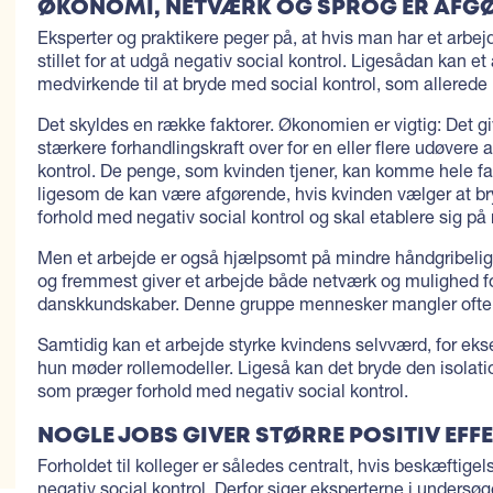
ØKONOMI, NETVÆRK OG SPROG ER AFG
Eksperter og praktikere peger på, at hvis man har et arbe
stillet for at udgå negativ social kontrol. Ligesådan kan e
medvirkende til at bryde med social kontrol, som allerede
Det skyldes en række faktorer. Økonomien er vigtig: Det g
stærkere forhandlingskraft over for en eller flere udøvere a
kontrol. De penge, som kvinden tjener, kan komme hele fam
ligesom de kan være afgørende, hvis kvinden vælger at br
forhold med negativ social kontrol og skal etablere sig på 
Men et arbejde er også hjælpsomt på mindre håndgribelige
og fremmest giver et arbejde både netværk og mulighed fo
danskkundskaber. Denne gruppe mennesker mangler ofte
Samtidig kan et arbejde styrke kvindens selvværd, for e
hun møder rollemodeller. Ligeså kan det bryde den isola
som præger forhold med negativ social kontrol.
NOGLE JOBS GIVER STØRRE POSITIV EFF
Forholdet til kolleger er således centralt, hvis beskæftige
negativ social kontrol. Derfor siger eksperterne i undersøg