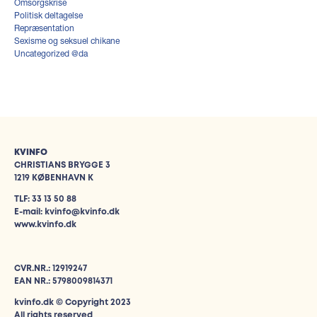
Omsorgskrise
Politisk deltagelse
Repræsentation
Sexisme og seksuel chikane
Uncategorized @da
KVINFO
CHRISTIANS BRYGGE 3
1219 KØBENHAVN K
TLF: 33 13 50 88
E-mail: kvinfo@kvinfo.dk
www.kvinfo.dk
CVR.NR.: 12919247
EAN NR.: 5798009814371
kvinfo.dk © Copyright 2023
All rights reserved