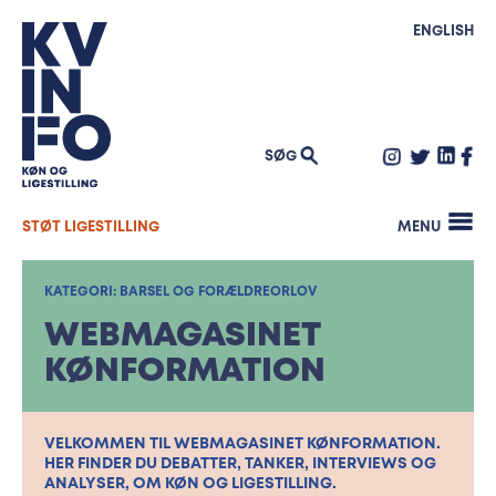
Køn og skole
Mentornetværk – job og uddannelse
WEBMAGASINET KØNFORMATION
ungdomsuddannelser
Kønsbaseret vold
SIDE OM SIDE
ENGLISH
GenderLAB
INTERNATIONALT ARBEJDE
Ligeløn
Mangfoldighed i praksis Masterclass
BLOG
Politisk repræsentation
Mangfoldighed i praksis Netværk
Integration og beskæftigelse
NYHEDSBREV
Inspiration: Undersøgelser af sexisme og
Maskulinitet
seksuel chikane
PRESSE
Klima og køn
SØG
Quiz om Verdensmålene
OM KVINFO
Familiepolitik
SØG
EFTER:
Ledige stillinger
STØT LIGESTILLING
MENU
Opslagsværker
Bestyrelse
Kontakt
KATEGORI:
BARSEL OG FORÆLDREORLOV
KVINFOs historie
WEBMAGASINET
KØNFORMATION
VELKOMMEN TIL WEBMAGASINET KØNFORMATION.
HER FINDER DU DEBATTER, TANKER, INTERVIEWS OG
ANALYSER, OM KØN OG LIGESTILLING.