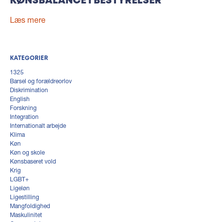
KØNSBALANCE I BESTYRELSER
Læs mere
KATEGORIER
1325
Barsel og forældreorlov
Diskrimination
English
Forskning
Integration
Internationalt arbejde
Klima
Køn
Køn og skole
Kønsbaseret vold
Krig
LGBT+
Ligeløn
Ligestilling
Mangfoldighed
Maskulinitet