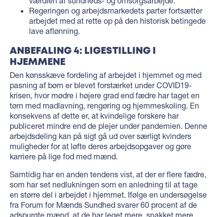
værdien af sundheds- og omsorgsarbejde.
Regeringen og arbejdsmarkedets parter fortsætter
arbejdet med at rette op på den historisk betingede
lave aflønning.
ANBEFALING 4: LIGESTILLING I
HJEMMENE
Den kønsskæve fordeling af arbejdet i hjemmet og med
pasning af børn er blevet forstærket under COVID19-
krisen, hvor mødre i højere grad end fædre har taget en
tørn med madlavning, rengøring og hjemmeskoling. En
konsekvens af dette er, at kvindelige forskere har
publiceret mindre end de plejer under pandemien. Denne
arbejdsdeling kan på sigt gå ud over særligt kvinders
muligheder for at løfte deres arbejdsopgaver og gøre
karriere på lige fod med mænd.
Samtidig har en anden tendens vist, at der er flere fædre,
som har set nedlukningen som en anledning til at tage
en større del i arbejdet i hjemmet. Ifølge en undersøgelse
fra Forum for Mænds Sundhed svarer 60 procent af de
adspurgte mænd, at de har leget mere, snakket mere,