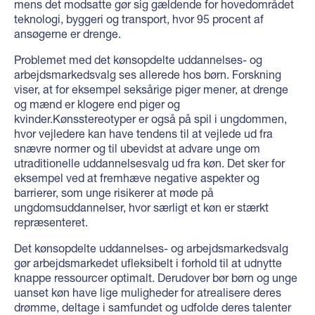
mens det modsatte gør sig gældende for hovedområdet
teknologi, byggeri og transport, hvor 95 procent af
ansøgerne er drenge.
Problemet med det kønsopdelte uddannelses- og
arbejdsmarkedsvalg ses allerede hos børn. Forskning
viser, at for eksempel seksårige piger mener, at drenge
og mænd er klogere end piger og
kvinder.Kønsstereotyper er også på spil i ungdommen,
hvor vejledere kan have tendens til at vejlede ud fra
snævre normer og til ubevidst at advare unge om
utraditionelle uddannelsesvalg ud fra køn. Det sker for
eksempel ved at fremhæve negative aspekter og
barrierer, som unge risikerer at møde på
ungdomsuddannelser, hvor særligt et køn er stærkt
repræsenteret.
Det kønsopdelte uddannelses- og arbejdsmarkedsvalg
gør arbejdsmarkedet ufleksibelt i forhold til at udnytte
knappe ressourcer optimalt. Derudover bør børn og unge
uanset køn have lige muligheder for atrealisere deres
drømme, deltage i samfundet og udfolde deres talenter