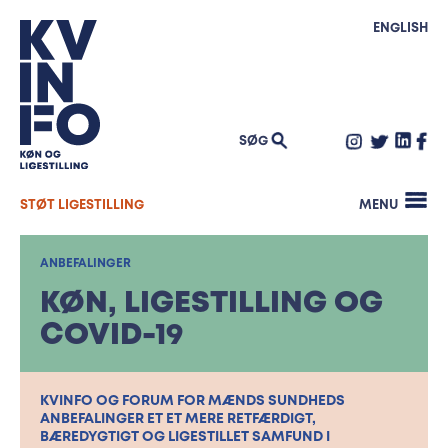
Køn og skole
Mentornetværk – job og uddannelse
WEBMAGASINET KØNFORMATION
ungdomsuddannelser
Kønsbaseret vold
SIDE OM SIDE
ENGLISH
GenderLAB
INTERNATIONALT ARBEJDE
Ligeløn
Mangfoldighed i praksis Masterclass
BLOG
Politisk repræsentation
Mangfoldighed i praksis Netværk
Integration og beskæftigelse
NYHEDSBREV
Inspiration: Undersøgelser af sexisme og
Maskulinitet
seksuel chikane
PRESSE
Klima og køn
SØG
Quiz om Verdensmålene
OM KVINFO
Familiepolitik
SØG
EFTER:
Ledige stillinger
STØT LIGESTILLING
MENU
Opslagsværker
Bestyrelse
Kontakt
ANBEFALINGER
KVINFOs historie
KØN, LIGESTILLING OG
COVID-19
KVINFO OG FORUM FOR MÆNDS SUNDHEDS
ANBEFALINGER ET ET MERE RETFÆRDIGT,
BÆREDYGTIGT OG LIGESTILLET SAMFUND I