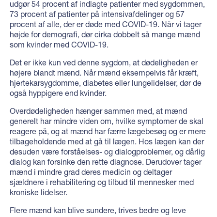
udgør 54 procent af indlagte patienter med sygdommen,
73 procent af patienter på intensivafdelinger og 57
procent af alle, der er døde med COVID-19. Når vi tager
højde for demografi, dør cirka dobbelt så mange mænd
som kvinder med COVID-19.
Det er ikke kun ved denne sygdom, at dødeligheden er
højere blandt mænd. Når mænd eksempelvis får kræft,
hjertekarsygdomme, diabetes eller lungelidelser, dør de
også hyppigere end kvinder.
Overdødeligheden hænger sammen med, at mænd
generelt har mindre viden om, hvilke symptomer de skal
reagere på, og at mænd har færre lægebesøg og er mere
tilbageholdende med at gå til lægen. Hos lægen kan der
desuden være forståelses- og dialogproblemer, og dårlig
dialog kan forsinke den rette diagnose. Derudover tager
mænd i mindre grad deres medicin og deltager
sjældnere i rehabilitering og tilbud til mennesker med
kroniske lidelser.
Flere mænd kan blive sundere, trives bedre og leve