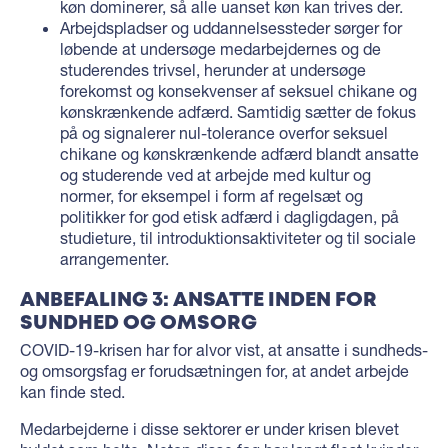
køn dominerer, så alle uanset køn kan trives der.
Arbejdspladser og uddannelsessteder sørger for
løbende at undersøge medarbejdernes og de
studerendes trivsel, herunder at undersøge
forekomst og konsekvenser af seksuel chikane og
kønskrænkende adfærd. Samtidig sætter de fokus
på og signalerer nul-tolerance overfor seksuel
chikane og kønskrænkende adfærd blandt ansatte
og studerende ved at arbejde med kultur og
normer, for eksempel i form af regelsæt og
politikker for god etisk adfærd i dagligdagen, på
studieture, til introduktionsaktiviteter og til sociale
arrangementer.
ANBEFALING 3: ANSATTE INDEN FOR
SUNDHED OG OMSORG
COVID-19-krisen har for alvor vist, at ansatte i sundheds-
og omsorgsfag er forudsætningen for, at andet arbejde
kan finde sted.
Medarbejderne i disse sektorer er under krisen blevet