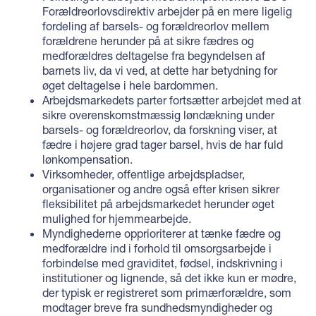
Forældreorlovsdirektiv arbejder på en mere ligelig
fordeling af barsels- og forældreorlov mellem
forældrene herunder på at sikre fædres og
medforældres deltagelse fra begyndelsen af
barnets liv, da vi ved, at dette har betydning for
øget deltagelse i hele bardommen.
Arbejdsmarkedets parter fortsætter arbejdet med at
sikre overenskomstmæssig løndækning under
barsels- og forældreorlov, da forskning viser, at
fædre i højere grad tager barsel, hvis de har fuld
lønkompensation.
Virksomheder, offentlige arbejdspladser,
organisationer og andre også efter krisen sikrer
fleksibilitet på arbejdsmarkedet herunder øget
mulighed for hjemmearbejde.
Myndighederne opprioriterer at tænke fædre og
medforældre ind i forhold til omsorgsarbejde i
forbindelse med graviditet, fødsel, indskrivning i
institutioner og lignende, så det ikke kun er mødre,
der typisk er registreret som primærforældre, som
modtager breve fra sundhedsmyndigheder og