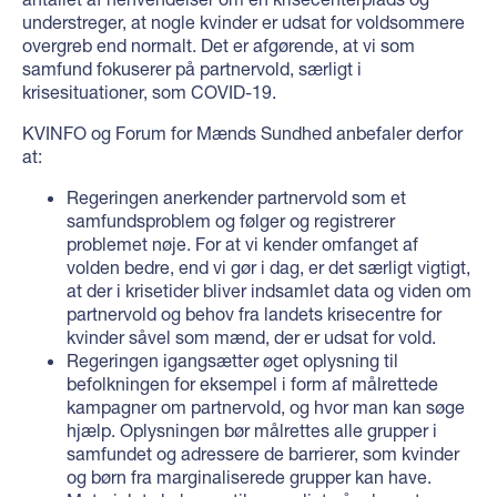
understreger, at nogle kvinder er udsat for voldsommere
overgreb end normalt. Det er afgørende, at vi som
samfund fokuserer på partnervold, særligt i
krisesituationer, som COVID-19.
KVINFO og Forum for Mænds Sundhed anbefaler derfor
at:
Regeringen anerkender partnervold som et
samfundsproblem og følger og registrerer
problemet nøje. For at vi kender omfanget af
volden bedre, end vi gør i dag, er det særligt vigtigt,
at der i krisetider bliver indsamlet data og viden om
partnervold og behov fra landets krisecentre for
kvinder såvel som mænd, der er udsat for vold.
Regeringen igangsætter øget oplysning til
befolkningen for eksempel i form af målrettede
kampagner om partnervold, og hvor man kan søge
hjælp. Oplysningen bør målrettes alle grupper i
samfundet og adressere de barrierer, som kvinder
og børn fra marginaliserede grupper kan have.