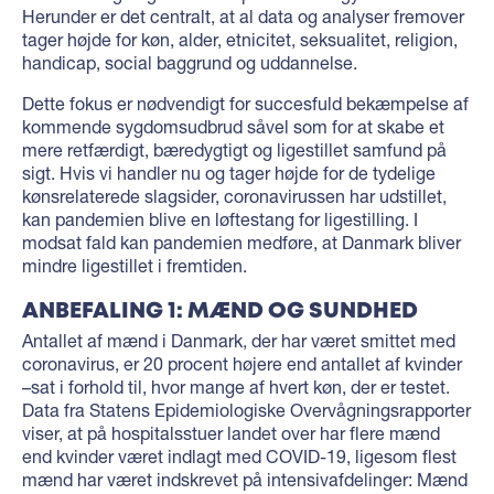
Herunder er det centralt, at al data og analyser fremover
tager højde for køn, alder, etnicitet, seksualitet, religion,
handicap, social baggrund og uddannelse.
Dette fokus er nødvendigt for succesfuld bekæmpelse af
kommende sygdomsudbrud såvel som for at skabe et
mere retfærdigt, bæredygtigt og ligestillet samfund på
sigt. Hvis vi handler nu og tager højde for de tydelige
kønsrelaterede slagsider, coronavirussen har udstillet,
kan pandemien blive en løftestang for ligestilling. I
modsat fald kan pandemien medføre, at Danmark bliver
mindre ligestillet i fremtiden.
ANBEFALING 1: MÆND OG SUNDHED
Antallet af mænd i Danmark, der har været smittet med
coronavirus, er 20 procent højere end antallet af kvinder
–sat i forhold til, hvor mange af hvert køn, der er testet.
Data fra Statens Epidemiologiske Overvågningsrapporter
viser, at på hospitalsstuer landet over har flere mænd
end kvinder været indlagt med COVID-19, ligesom flest
mænd har været indskrevet på intensivafdelinger: Mænd