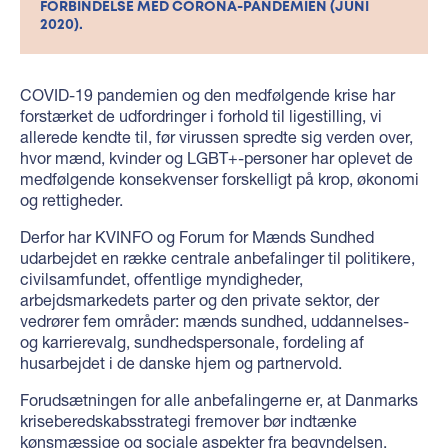
FORBINDELSE MED CORONA-PANDEMIEN (JUNI
2020).
COVID-19 pandemien og den medfølgende krise har
forstærket de udfordringer i forhold til ligestilling, vi
allerede kendte til, før virussen spredte sig verden over,
hvor mænd, kvinder og LGBT+-personer har oplevet de
medfølgende konsekvenser forskelligt på krop, økonomi
og rettigheder.
Derfor har KVINFO og Forum for Mænds Sundhed
udarbejdet en række centrale anbefalinger til politikere,
civilsamfundet, offentlige myndigheder,
arbejdsmarkedets parter og den private sektor, der
vedrører fem områder: mænds sundhed, uddannelses-
og karrierevalg, sundhedspersonale, fordeling af
husarbejdet i de danske hjem og partnervold.
Forudsætningen for alle anbefalingerne er, at Danmarks
kriseberedskabsstrategi fremover bør indtænke
kønsmæssige og sociale aspekter fra begyndelsen.