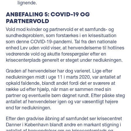
lignende.
ANBEFALING 5: COVID-19 OG
PARTNERVOLD
Vold mod kvinder og partnervold er et samfunds- og
sundhedsproblem, som forstærkes i en krisesituation
som denne COVID-19-pandemi. Tal fra den nationale
enhed Lev uden vold viser, at henvendelserne til hotlines
vedrørende vold og akutte forespørgsler efter en
krisecenterplads generelt er steget under nedlukningen.
Graden af henvendelser har dog varieret. Lige efter
nedlukningen midt i uge 11 i marts 2020, var antallet af
opkald faldende, blandt andet fordi det er sværere at
række ud efter hjælp, når man er sammen med sin
partner og eventuelle børn døgnet rundt. Efter påske steg
antallet af henvendelser igen og var væsentligt højere
end før nedlukningen.
Efter den gradvise åbning af samfundet ser krisecentret
Danner i København blandt andre en markant stigning i
antallet af henvendelser om en krisecenterplads og