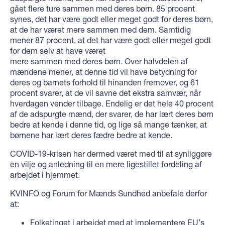
gået flere ture sammen med deres børn. 85 procent
synes, det har være godt eller meget godt for deres børn,
at de har været mere sammen med dem. Samtidig
mener 87 procent, at det har være godt eller meget godt
for dem selv at have været
mere sammen med deres børn. Over halvdelen af
mændene mener, at denne tid vil have betydning for
deres og barnets forhold til hinanden fremover, og 61
procent svarer, at de vil savne det ekstra samvær, når
hverdagen vender tilbage. Endelig er det hele 40 procent
af de adspurgte mænd, der svarer, de har lært deres børn
bedre at kende i denne tid, og lige så mange tænker, at
børnene har lært deres fædre bedre at kende.
COVID-19-krisen har dermed været med til at synliggøre
en vilje og anledning til en mere ligestillet fordeling af
arbejdet i hjemmet.
KVINFO og Forum for Mænds Sundhed anbefale derfor
at:
Folketinget i arbejdet med at implementere EU’s