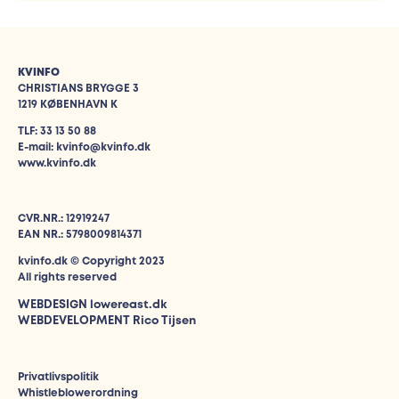
KVINFO
CHRISTIANS BRYGGE 3
1219 KØBENHAVN K
TLF: 33 13 50 88
E-mail: kvinfo@kvinfo.dk
www.kvinfo.dk
CVR.NR.: 12919247
EAN NR.: 5798009814371
kvinfo.dk © Copyright 2023
All rights reserved
WEBDESIGN
lowereast.dk
WEBDEVELOPMENT Rico Tijsen
Privatlivspolitik
Whistleblowerordning