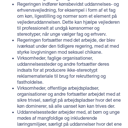
Regeringen indfører kønsbevidst uddannelses- og
erhvervsvejledning, for eksempel i form af et fag
om køn, ligestilling og normer som et element på
vejlederuddannelsen. Dette kan hjælpe vejlederen
til professionelt at undgå kønsnormer og
stereotyper, når unge vælger fag og erhverv.
Regeringen fortsætter med det arbejde, der blev
iværksat under den tidligere regering, med at med
styrke lovgivningen mod seksuel chikane.
Virksomheder, faglige organisationer,
uddannelsessteder og andre fortsætter deres
indsats for at producere ikke-stereotypt
reklamemateriale til brug for rekruttering og
fastholdelse.
Virksomheder, offentlige arbejdspladser,
organisationer og andre fortsætter arbejdet med at
sikre trivsel, særligt på arbejdspladser hvor det ene
køn dominerer, så alle uanset køn kan trives der.
Uddannelsessteder arbejder med, at børn og unge
mødes af mangfoldige og inkluderende
læringsmiljøer, særligt på uddannelser hvor det ene