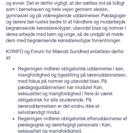
og evner. Det er derfor vigtigt, at der sættes ind så tidligt
som i børnehaven og hele vejen gennem skolen,
gymnasiet og på videregående uddannelser. Pædagoger
og lærere bør rustes bedre til at håndtere og modarbejde
begrænsende kønsstereotyper, ubevidst bias og normer i
deres arbejde med børn og unge, så de undgår at møde
dem med begrænsende kønsstereotype forventninger.
KVINFO og Forum for Mænds Sundhed anbefaler derfor
at:
Regeringen indfører obligatorisk uddannelse i køn,
mangfoldighed og ligestilling på læreruddannelsen,
med fokus på normer og ubevidst bias. På
pædagoguddannelsen har modulet Køn,
seksualitet og mangfoldighed i flere år været
obligatorisk for alle studerende. På
læreruddannelsen er det endnu ikke et
selvstændigt modul.
Regeringen indfører obligatorisk efteruddannelse af
pædagogisk og lærerfagligt personale i Køn,
seksualitet og mangfoldighed.