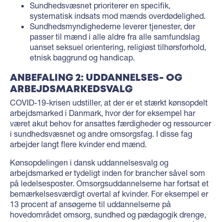
Sundhedsvæsnet prioriterer en specifik,
systematisk indsats mod mænds overdødelighed.
Sundhedsmyndighederne leverer tjenester, der
passer til mænd i alle aldre fra alle samfundslag
uanset seksuel orientering, religiøst tilhørsforhold,
etnisk baggrund og handicap.
ANBEFALING 2: UDDANNELSES- OG
ARBEJDSMARKEDSVALG
COVID-19-krisen udstiller, at der er et stærkt kønsopdelt
arbejdsmarked i Danmark, hvor der for eksempel har
været akut behov for ansattes færdigheder og ressourcer
i sundhedsvæsnet og andre omsorgsfag. I disse fag
arbejder langt flere kvinder end mænd.
Kønsopdelingen i dansk uddannelsesvalg og
arbejdsmarked er tydeligt inden for brancher såvel som
på ledelsesposter. Omsorgsuddannelserne har fortsat et
bemærkelsesværdigt overtal af kvinder. For eksempel er
13 procent af ansøgerne til uddannelserne på
hovedområdet omsorg, sundhed og pædagogik drenge,