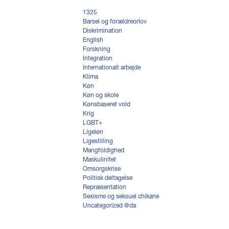
1325
Barsel og forældreorlov
Diskrimination
English
Forskning
Integration
Internationalt arbejde
Klima
Køn
Køn og skole
Kønsbaseret vold
Krig
LGBT+
Ligeløn
Ligestilling
Mangfoldighed
Maskulinitet
Omsorgskrise
Politisk deltagelse
Repræsentation
Sexisme og seksuel chikane
Uncategorized @da