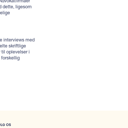
 Advokatfirmaer
 dette, ligesom
elige
ve interviews med
te skriftlige
il oplevelser i
 forskellig
ØLG OS