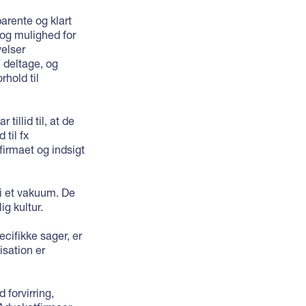
arente og klart
og mulighed for
velser
 deltage, og
rhold til
tillid til, at de
til fx
irmaet og indsigt
i et vakuum. De
g kultur.
cifikke sager, er
isation er
forvirring,