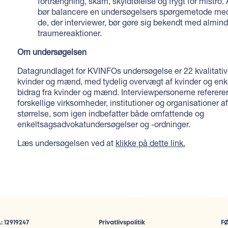
fortrængning, skam, skyldfølelse og frygt for mistro.
bør balancere en undersøgelsers spørgemetode med
de, der interviewer, bør gøre sig bekendt med almind
traumereaktioner.
Om undersøgelsen
Datagrundlaget for KVINFOs undersøgelse er 22 kvalitati
kvinder og mænd, med tydelig overvægt af kvinder og enkel
bidrag fra kvinder og mænd. Interviewpersonerne refererer t
forskellige virksomheder, institutioner og organisationer af
størrelse, som igen indbefatter både omfattende og
enkeltsagsadvokatundersøgelser og -ordninger.
Læs undersøgelsen ved at
klikke på dette link.
: 12919247
Privatlivspolitik
F