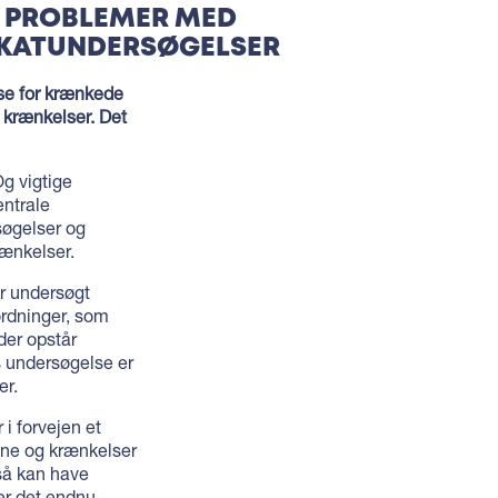
R PROBLEMER MED
VOKATUNDERSØGELSER
lse for krænkede
 krænkelser. Det
Og vigtige
entrale
søgelser og
rænkelser.
ar undersøgt
ordninger, som
der opstår
 undersøgelse er
er.
i forvejen et
ane og krænkelser
gså kan have
er det endnu