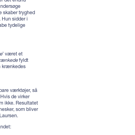
t undersøge
de skaber tryghed
. Hun sidder i
abe tydelige
re
’ været et
rænkede
fyldt
m krænkedes
are værktøjer, så
Hvis de virker
m ikke. Resultatet
nnesker, som bliver
 Laursen.
ndet: