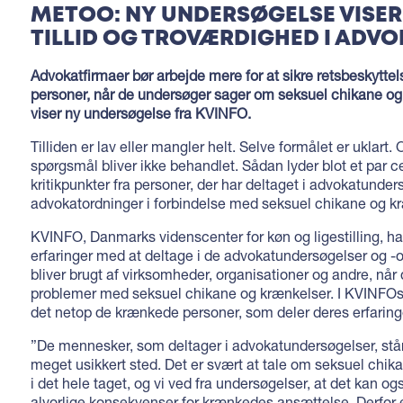
METOO: NY UNDERSØGELSE VISE
TILLID OG TROVÆRDIGHED I AD
Advokatfirmaer bør arbejde mere for at sikre retsbeskytte
personer, når de undersøger sager om seksuel chikane og
viser ny undersøgelse fra KVINFO.
Tilliden er lav eller mangler helt. Selve formålet er uklart. 
spørgsmål bliver ikke behandlet. Sådan lyder blot et par c
kritikpunkter fra personer, der har deltaget i advokatunder
advokatordninger i forbindelse med seksuel chikane og k
KVINFO, Danmarks videnscenter for køn og ligestilling, h
erfaringer med at deltage i de advokatundersøgelser og -
bliver brugt af virksomheder, organisationer og andre, når 
problemer med seksuel chikane og krænkelser. I KVINFOs
det netop de krænkede personer, som deler deres erfaring
”De mennesker, som deltager i advokatundersøgelser, står 
meget usikkert sted. Det er svært at tale om seksuel chik
i det hele taget, og vi ved fra undersøgelser, at det kan o
alvorlige konsekvenser for krænkedes ansættelse. Derfor 