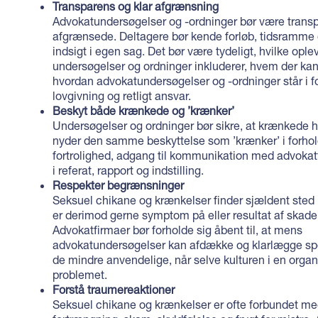
Transparens og klar afgrænsning
Advokatundersøgelser og -ordninger bør være transp
afgrænsede. Deltagere bør kende forløb, tidsramme 
indsigt i egen sag. Det bør være tydeligt, hvilke ople
undersøgelser og ordninger inkluderer, hvem der kan
hvordan advokatundersøgelser og -ordninger står i fo
lovgivning og retligt ansvar.
Beskyt både krænkede og ’krænker’
Undersøgelser og ordninger bør sikre, at krænkede har 
nyder den samme beskyttelse som ’krænker’ i forhold 
fortrolighed, adgang til kommunikation med advokatf
i referat, rapport og indstilling.
Respekter begrænsninger
Seksuel chikane og krænkelser finder sjældent sted 
er derimod gerne symptom på eller resultat af skadeli
Advokatfirmaer bør forholde sig åbent til, at mens
advokatundersøgelser kan afdække og klarlægge spe
de mindre anvendelige, når selve kulturen i en organ
problemet.
Forstå traumereaktioner
Seksuel chikane og krænkelser er ofte forbundet med 