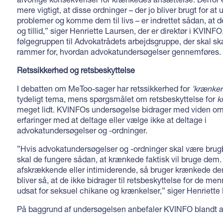
mere vigtigt, at disse ordninger – der jo bliver brugt for a
problemer og komme dem til livs – er indrettet sådan, at 
og tillid,” siger Henriette Laursen, der er direktør i KVINFO
følgegruppen til Advokatrådets arbejdsgruppe, der skal sk
rammer for, hvordan advokatundersøgelser gennemføres.
Retssikkerhed og retsbeskyttelse
I debatten om MeToo-sager har retssikkerhed for
’krænke
tydeligt tema, mens spørgsmålet om retsbeskyttelse for
k
meget lidt. KVINFOs undersøgelse bidrager med viden o
erfaringer med at deltage eller vælge ikke at deltage i
advokatundersøgelser og -ordninger.
”Hvis advokatundersøgelser og -ordninger skal være brugb
skal de fungere sådan, at krænkede faktisk vil bruge dem. 
afskrækkende eller intimiderende, så bruger krænkede de
bliver så, at de ikke bidrager til retsbeskyttelse for de me
udsat for seksuel chikane og krænkelser,” siger Henriette
På baggrund af undersøgelsen anbefaler KVINFO blandt a