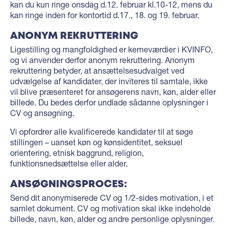
kan du kun ringe onsdag d.12. februar kl.10-12, mens du
kan ringe inden for kontortid d.17., 18. og 19. februar.
ANONYM REKRUTTERING
Ligestilling og mangfoldighed er kerneværdier i KVINFO,
og vi anvender derfor anonym rekruttering. Anonym
rekruttering betyder, at ansættelsesudvalget ved
udvælgelse af kandidater, der inviteres til samtale, ikke
vil blive præsenteret for ansøgerens navn, køn, alder eller
billede. Du bedes derfor undlade sådanne oplysninger i
CV og ansøgning.
Vi opfordrer alle kvalificerede kandidater til at søge
stillingen – uanset køn og kønsidentitet, seksuel
orientering, etnisk baggrund, religion,
funktionsnedsættelse eller alder.
ANSØGNINGSPROCES:
Send dit anonymiserede CV og 1/2-sides motivation, i et
samlet dokument. CV og motivation skal ikke indeholde
billede, navn, køn, alder og andre personlige oplysninger.