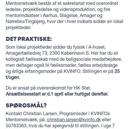
Mentornetværk består af et sekretariat med overordnet
ledelse, projektledelse og vidensproduktion, og fire
mentorindsatser i Aarhus, Slagelse, Amager og
Nørrebro/Tingbjerg, hvor der i hver indsats sidder en lokal
projektleder.
DET PRAKTISKE:
Som lokal projektleder sidder du fysisk i A-huset,
Amagerfælledvej 73, 2300 København S. Her har du et
kollegialt fællesskab med de boligsociale medarbejdere,
men deltager også til fællesmøder, fælles arbejdsdage
og årlige erfaringsmøder på KVINFO. Stillingen er på
25
t/ugen
.
Du er ansat på overenskomst for HK Stat.
Ansættelsesstart er d.1 april eller hurtigst derefter.
SPØRGSMÅL?
Kontakt Christian Larsen, Programleder i KVINFOs
Mentornetværk, på:
christian.larsen@kvinfo.dk
eller
50763363, hvis du har spørgsmål til stillingen. I uge 7