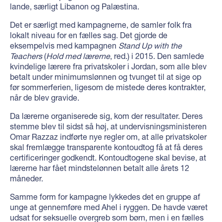
lande, særligt Libanon og Palæstina.
Det er særligt med kampagnerne, de samler folk fra
lokalt niveau for en fælles sag. Det gjorde de
eksempelvis med kampagnen
Stand Up with the
Teachers
(
Hold med lærerne
, red.) i 2015. Den samlede
kvindelige lærere fra privatskoler i Jordan, som alle blev
betalt under minimumslønnen og tvunget til at sige op
før sommerferien, ligesom de mistede deres kontrakter,
når de blev gravide.
Da lærerne organiserede sig, kom der resultater. Deres
stemme blev til sidst så høj, at undervisningsministeren
Omar Razzaz indførte nye regler om, at alle privatskoler
skal fremlægge transparente kontoudtog få at få deres
certificeringer godkendt. Kontoudtogene skal bevise, at
lærerne har fået mindstelønnen betalt alle årets 12
måneder.
Samme form for kampagne lykkedes det en gruppe af
unge at gennemføre med Ahel i ryggen. De havde været
udsat for seksuelle overgreb som børn, men i en fælles