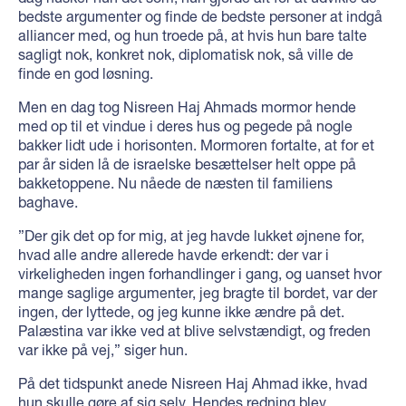
bedste argumenter og finde de bedste personer at indgå
alliancer med, og hun troede på, at hvis hun bare talte
sagligt nok, konkret nok, diplomatisk nok, så ville de
finde en god løsning.
Men en dag tog Nisreen Haj Ahmads mormor hende
med op til et vindue i deres hus og pegede på nogle
bakker lidt ude i horisonten. Mormoren fortalte, at for et
par år siden lå de israelske besættelser helt oppe på
bakketoppene. Nu nåede de næsten til familiens
baghave.
”Der gik det op for mig, at jeg havde lukket øjnene for,
hvad alle andre allerede havde erkendt: der var i
virkeligheden ingen forhandlinger i gang, og uanset hvor
mange saglige argumenter, jeg bragte til bordet, var der
ingen, der lyttede, og jeg kunne ikke ændre på det.
Palæstina var ikke ved at blive selvstændigt, og freden
var ikke på vej,” siger hun.
På det tidspunkt anede Nisreen Haj Ahmad ikke, hvad
hun skulle gøre af sig selv. Hendes redning blev