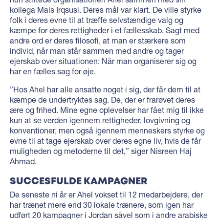
kollega Mais Irqsusi. Deres mål var klart. De ville styrke
folk i deres evne til at træffe selvstændige valg og
kæmpe for deres rettigheder i et fællesskab. Sagt med
andre ord er deres filosofi, at man er stærkere som
individ, når man står sammen med andre og tager
ejerskab over situationen: Når man organiserer sig og
har en fælles sag for øje.
”Hos Ahel har alle ansatte noget i sig, der får dem til at
kæmpe de undertryktes sag. De, der er frarøvet deres
ære og frihed. Mine egne oplevelser har fået mig til ikke
kun at se verden igennem rettigheder, lovgivning og
konventioner, men også igennem menneskers styrke og
evne til at tage ejerskab over deres egne liv, hvis de får
muligheden og metoderne til det,” siger Nisreen Haj
Ahmad.
SUCCESFULDE KAMPAGNER
De seneste ni år er Ahel vokset til 12 medarbejdere, der
har trænet mere end 30 lokale trænere, som igen har
udført 20 kampagner i Jordan såvel som i andre arabiske