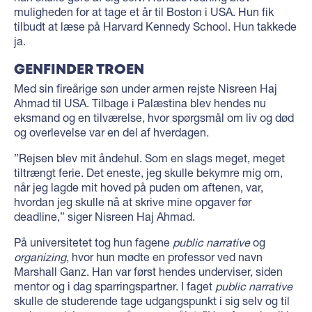
muligheden for at tage et år til Boston i USA. Hun fik
tilbudt at læse på Harvard Kennedy School. Hun takkede
ja.
GENFINDER TROEN
Med sin fireårige søn under armen rejste Nisreen Haj
Ahmad til USA. Tilbage i Palæstina blev hendes nu
eksmand og en tilværelse, hvor spørgsmål om liv og død
og overlevelse var en del af hverdagen.
”Rejsen blev mit åndehul. Som en slags meget, meget
tiltrængt ferie. Det eneste, jeg skulle bekymre mig om,
når jeg lagde mit hoved på puden om aftenen, var,
hvordan jeg skulle nå at skrive mine opgaver før
deadline,” siger Nisreen Haj Ahmad.
På universitetet tog hun fagene
public narrative
og
organizing
, hvor hun mødte en professor ved navn
Marshall Ganz. Han var først hendes underviser, siden
mentor og i dag sparringspartner. I faget
public narrative
skulle de studerende tage udgangspunkt i sig selv og til