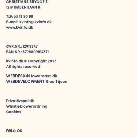
CHRISTIANS BRYGGE 3
1219 KØBENHAVN K
TLF: 33 13 50 88
E-mail: kvinfo@kvinfo.dk
www.kvinfo.dk
CVR.NR.: 12919247
EAN NR.: 5798009814371
kvinfo.dk © Copyright 2023
All rights reserved
WEBDESIGN
lowereast.dk
WEBDEVELOPMENT Rico Tijsen
Privatlivspolitik
Whistleblowerordning
Cookies
FØLG OS