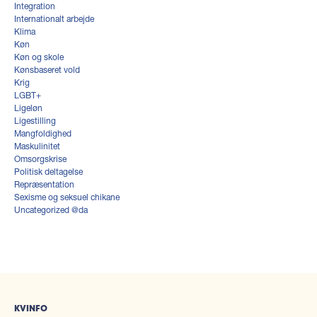
Integration
Internationalt arbejde
Klima
Køn
Køn og skole
Kønsbaseret vold
Krig
LGBT+
Ligeløn
Ligestilling
Mangfoldighed
Maskulinitet
Omsorgskrise
Politisk deltagelse
Repræsentation
Sexisme og seksuel chikane
Uncategorized @da
KVINFO