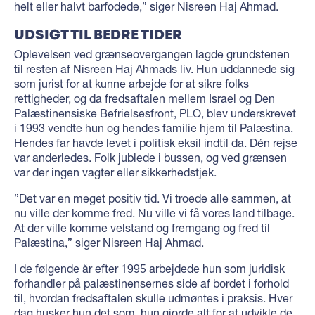
helt eller halvt barfodede,” siger Nisreen Haj Ahmad.
UDSIGT TIL BEDRE TIDER
Oplevelsen ved grænseovergangen lagde grundstenen
til resten af Nisreen Haj Ahmads liv. Hun uddannede sig
som jurist for at kunne arbejde for at sikre folks
rettigheder, og da fredsaftalen mellem Israel og Den
Palæstinensiske Befrielsesfront, PLO, blev underskrevet
i 1993 vendte hun og hendes familie hjem til Palæstina.
Hendes far havde levet i politisk eksil indtil da. Dén rejse
var anderledes. Folk jublede i bussen, og ved grænsen
var der ingen vagter eller sikkerhedstjek.
”Det var en meget positiv tid. Vi troede alle sammen, at
nu ville der komme fred. Nu ville vi få vores land tilbage.
At der ville komme velstand og fremgang og fred til
Palæstina,” siger Nisreen Haj Ahmad.
I de følgende år efter 1995 arbejdede hun som juridisk
forhandler på palæstinensernes side af bordet i forhold
til, hvordan fredsaftalen skulle udmøntes i praksis. Hver
dag husker hun det som, hun gjorde alt for at udvikle de