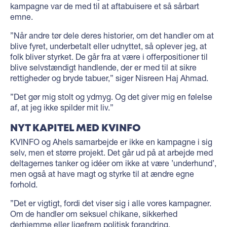
kampagne var de med til at aftabuisere et så sårbart
emne.
”Når andre tør dele deres historier, om det handler om at
blive fyret, underbetalt eller udnyttet, så oplever jeg, at
folk bliver styrket. De går fra at være i offerpositioner til
blive selvstændigt handlende, der er med til at sikre
rettigheder og bryde tabuer,” siger Nisreen Haj Ahmad.
”Det gør mig stolt og ydmyg. Og det giver mig en følelse
af, at jeg ikke spilder mit liv.”
NYT KAPITEL MED KVINFO
KVINFO og Ahels samarbejde er ikke en kampagne i sig
selv, men et større projekt. Det går ud på at arbejde med
deltagernes tanker og idéer om ikke at være ’underhund’,
men også at have magt og styrke til at ændre egne
forhold.
”Det er vigtigt, fordi det viser sig i alle vores kampagner.
Om de handler om seksuel chikane, sikkerhed
derhjemme eller ligefrem politisk forandring.