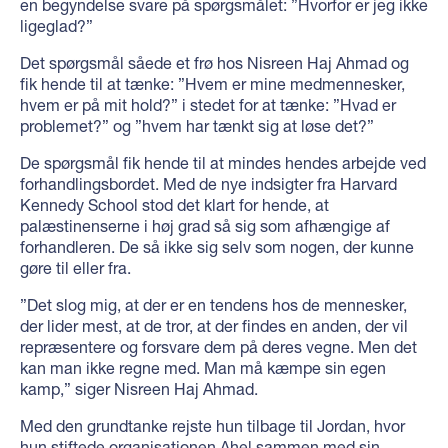
en begyndelse svare på spørgsmålet: ”Hvorfor er jeg ikke
ligeglad?”
Det spørgsmål såede et frø hos Nisreen Haj Ahmad og
fik hende til at tænke: ”Hvem er mine medmennesker,
hvem er på mit hold?” i stedet for at tænke: ”Hvad er
problemet?” og ”hvem har tænkt sig at løse det?”
De spørgsmål fik hende til at mindes hendes arbejde ved
forhandlingsbordet. Med de nye indsigter fra Harvard
Kennedy School stod det klart for hende, at
palæstinenserne i høj grad så sig som afhængige af
forhandleren. De så ikke sig selv som nogen, der kunne
gøre til eller fra.
”Det slog mig, at der er en tendens hos de mennesker,
der lider mest, at de tror, at der findes en anden, der vil
repræsentere og forsvare dem på deres vegne. Men det
kan man ikke regne med. Man må kæmpe sin egen
kamp,” siger Nisreen Haj Ahmad.
Med den grundtanke rejste hun tilbage til Jordan, hvor
hun stiftede organisationen Ahel sammen med sin