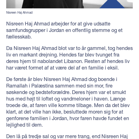
Nisreen Haj Ahmad
Nisreen Haj Ahmad arbejder for at give udsatte
samfundsgrupper i Jordan en offentlig stemme og et
fællesskab.
Da Nisreen Haj Ahmad blot var to år gammel, tog hendes
liv en markant drejning. Hendes far blev tvunget fra
deres hjem til nabolandet Libanon. Resten af hendes liv
har været formet af at være del af en familie i eksil.
De første år blev Nisreen Haj Ahmad dog boende i
Ramallah i Palæstina sammen med sin mor, fire
søskende og bedsteforældre. Deres hjem var et smukt
hus med højt til loftet og vandmeloner i haven. Længe
troede de, at faren ville komme tilbage. Men da det blev
klart, at det ville han ikke, besluttede moren sig for at
genforene familien i Jordan, hvor faren havde fundet en
lejlighed til dem.
Den lå på tredje sal og var mere trang, end Nisreen Haj