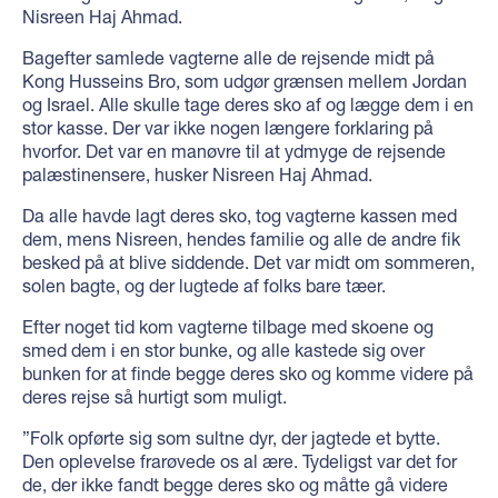
Nisreen Haj Ahmad.
Bagefter samlede vagterne alle de rejsende midt på
Kong Husseins Bro, som udgør grænsen mellem Jordan
og Israel. Alle skulle tage deres sko af og lægge dem i en
stor kasse. Der var ikke nogen længere forklaring på
hvorfor. Det var en manøvre til at ydmyge de rejsende
palæstinensere, husker Nisreen Haj Ahmad.
Da alle havde lagt deres sko, tog vagterne kassen med
dem, mens Nisreen, hendes familie og alle de andre fik
besked på at blive siddende. Det var midt om sommeren,
solen bagte, og der lugtede af folks bare tæer.
Efter noget tid kom vagterne tilbage med skoene og
smed dem i en stor bunke, og alle kastede sig over
bunken for at finde begge deres sko og komme videre på
deres rejse så hurtigt som muligt.
”Folk opførte sig som sultne dyr, der jagtede et bytte.
Den oplevelse frarøvede os al ære. Tydeligst var det for
de, der ikke fandt begge deres sko og måtte gå videre