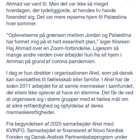
Ahmad var vant til. Men det var ikke så meget
hverdagen, der tydeliggjorde, at hendes liv havde
forandret sig. Det var mere rejserne hjem til Palæstina
hver sommer.
”Oplevelserne på grænsen mellem Jordan og Palæstina
har formet mig på et helt essentielt plan,” siger Nisreen
Haj Ahmad over en Zoom-forbindelse. Ligesom så
mange andre verden over arbejder hun fra sit hjem i
Amman på grund af corona-pandemien.
I dag er hun direktør i organisationen Ahel, som på dansk
kan oversættes til fællesskab eller familie. I Ahel har de
siden 2011 arbejdet for at samle mennesker i samfundet,
der ellers ikke oplever at have en stemme. Det får de ved
at organisere sig i større grupper med et fælles mål om
at sikre retfærdighed og opfyldelse af deres
menneskerettigheder.
Fra begyndelsen af 2020 samarbejder Ahel med
KVINFO. Samarbejdet er finansieret af Novo Nordisk
Fonden og Dansk-Arabisk Partnerskabsprogram under