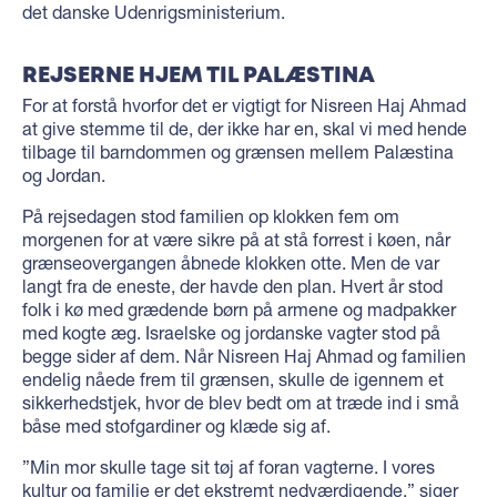
det danske Udenrigsministerium.
REJSERNE HJEM TIL PALÆSTINA
For at forstå hvorfor det er vigtigt for Nisreen Haj Ahmad
at give stemme til de, der ikke har en, skal vi med hende
tilbage til barndommen og grænsen mellem Palæstina
og Jordan.
På rejsedagen stod familien op klokken fem om
morgenen for at være sikre på at stå forrest i køen, når
grænseovergangen åbnede klokken otte. Men de var
langt fra de eneste, der havde den plan. Hvert år stod
folk i kø med grædende børn på armene og madpakker
med kogte æg. Israelske og jordanske vagter stod på
begge sider af dem. Når Nisreen Haj Ahmad og familien
endelig nåede frem til grænsen, skulle de igennem et
sikkerhedstjek, hvor de blev bedt om at træde ind i små
båse med stofgardiner og klæde sig af.
”Min mor skulle tage sit tøj af foran vagterne. I vores
kultur og familie er det ekstremt nedværdigende,” siger