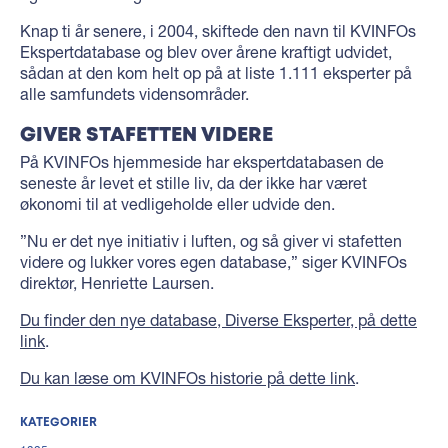
Knap ti år senere, i 2004, skiftede den navn til KVINFOs
Ekspertdatabase og blev over årene kraftigt udvidet,
sådan at den kom helt op på at liste 1.111 eksperter på
alle samfundets vidensområder.
GIVER STAFETTEN VIDERE
På KVINFOs hjemmeside har ekspertdatabasen de
seneste år levet et stille liv, da der ikke har været
økonomi til at vedligeholde eller udvide den.
”Nu er det nye initiativ i luften, og så giver vi stafetten
videre og lukker vores egen database,” siger KVINFOs
direktør, Henriette Laursen.
Du finder den nye database, Diverse Eksperter, på dette
link
.
Du kan læse om KVINFOs historie på dette link
.
KATEGORIER