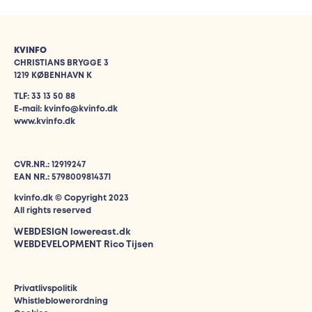
KVINFO
CHRISTIANS BRYGGE 3
1219 KØBENHAVN K
TLF: 33 13 50 88
E-mail: kvinfo@kvinfo.dk
www.kvinfo.dk
CVR.NR.: 12919247
EAN NR.: 5798009814371
kvinfo.dk © Copyright 2023
All rights reserved
WEBDESIGN
lowereast.dk
WEBDEVELOPMENT Rico Tijsen
Privatlivspolitik
Whistleblowerordning