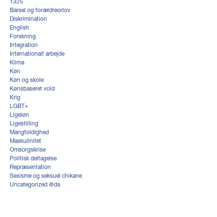
1325
Barsel og forældreorlov
Diskrimination
English
Forskning
Integration
Internationalt arbejde
Klima
Køn
Køn og skole
Kønsbaseret vold
Krig
LGBT+
Ligeløn
Ligestilling
Mangfoldighed
Maskulinitet
Omsorgskrise
Politisk deltagelse
Repræsentation
Sexisme og seksuel chikane
Uncategorized @da