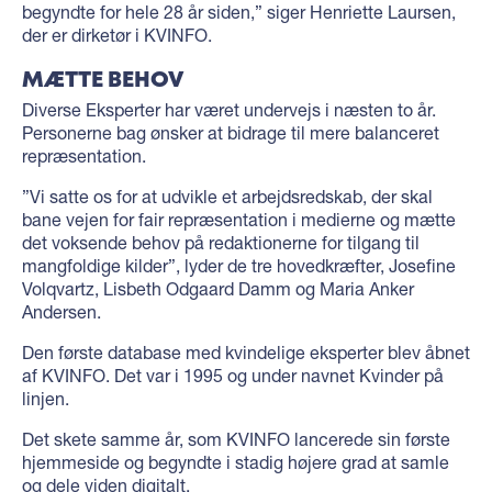
begyndte for hele 28 år siden,” siger Henriette Laursen,
der er dirketør i KVINFO.
MÆTTE BEHOV
Diverse Eksperter har været undervejs i næsten to år.
Personerne bag ønsker at bidrage til mere balanceret
repræsentation.
”Vi satte os for at udvikle et arbejdsredskab, der skal
bane vejen for fair repræsentation i medierne og mætte
det voksende behov på redaktionerne for tilgang til
mangfoldige kilder”, lyder de tre hovedkræfter, Josefine
Volqvartz, Lisbeth Odgaard Damm og Maria Anker
Andersen.
Den første database med kvindelige eksperter blev åbnet
af KVINFO. Det var i 1995 og under navnet Kvinder på
linjen.
Det skete samme år, som KVINFO lancerede sin første
hjemmeside og begyndte i stadig højere grad at samle
og dele viden digitalt.