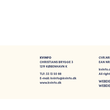
KVINFO
CVR.NR.
CHRISTIANS BRYGGE 3
EAN NR.
1219 KØBENHAVN K
kvinfo.
TLF: 33 13 50 88
All rig
E-mail: kvinfo@kvinfo.dk
WEBDE
www.kvinfo.dk
WEBDE