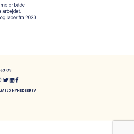
erne er både
e arbejdet.
 og løber fra 2023
ØLG OS
ILMELD NYHEDSBREV