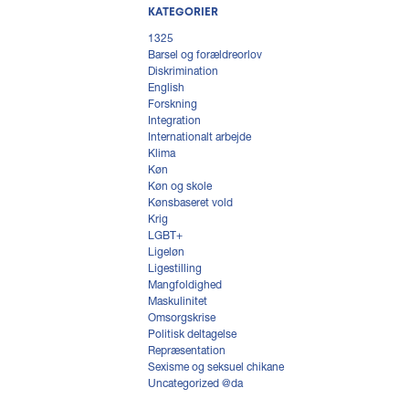
KATEGORIER
1325
Barsel og forældreorlov
Diskrimination
English
Forskning
Integration
Internationalt arbejde
Klima
Køn
Køn og skole
Kønsbaseret vold
Krig
LGBT+
Ligeløn
Ligestilling
Mangfoldighed
Maskulinitet
Omsorgskrise
Politisk deltagelse
Repræsentation
Sexisme og seksuel chikane
Uncategorized @da