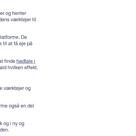
er og henter
dens værktøjer til
platforme. De
til at få øje på
at finde
hadtale i
ald hvilken effekt.
e værktøjer og
forme også en del
k og i ny og
rden.