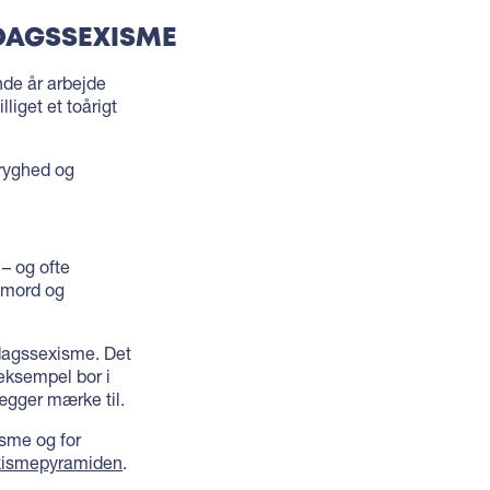
DAGSSEXISME
de år arbejde
liget et toårigt
tryghed og
– og ofte
m mord og
rdagssexisme. Det
 eksempel bor i
ægger mærke til.
isme og for
xismepyramiden
.