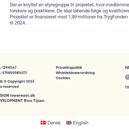
Der er knyttet en styregruppe til projektet, hvor medlemm
forskere og praktikere. De skal løbende følge og kvalificer
Projektet er finansieret med 1,99 millioner fra TrygFonden
til 2024.
: 12919247
Privatlivspolitik
F
: 5798009814371
Whistleblowerordning
Cookies
dk © Copyright 2023
hts reserved
T
SIGN
lowereast.dk
VELOPMENT Rico Tijsen
Dansk
English