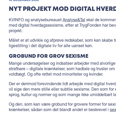
14. DECEMBER 2022
NYT PROJEKT MOD DIGITAL HVER
KVINFO og analysebureauet
Analyse&Tal
skal de kommen
med digital hverdagssexisme, efter at TrygFonden har bevil
projekt.
Målet er at udvikle og afprøve redskaber, som kan skabe 
ligestilling i det digitale liv for alle uanset køn.
GROBUND FOR GROV SEXISME
Mange undersøgelser og indsatser arbejder med alvorlige 
strafbare – digitale krænkelser, som hadtale og trusler o
voldtægt. Og ofte rettet mod minoriteter og kvinder.
Der er derimod forsvindende lidt arbejde med digital hve
vil sige den mere stille eller subtile sexisme. Den som for
sprog, kultur og normer og som mange ikke umiddelbart l
Og den, som kan være grobund for grovere former for sex
krænkelser, sådan som det blandt andet er beskrevet i
se