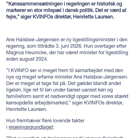
”
Kønssammensætningen i regeringen er historisk og
markerer en stor milepæl i dansk politik. Det er værd at
fejre
,
” siger
KVINFOs
direktør, Henriette Laursen.
Ane Halsboe-Jørgensen er ny ligestillingsminister i den
regering, som tiltrådte 3. juni 2026. Hun overtager efter
Magnus Heunicke, der har været minister for ligestilling
siden august 2024.
”I KVINFO ser vi meget frem til samarbejdet med den
nye og meget erfarne minister Ane Halsboe-Jørgensen.
Der er meget at tage fat på. Det gælder blandt andet
ligeløn, lige ret til løn under barsel uanset køn og
familieform samt et nødvendigt opgør med vores stærkt
kønsopdelte arbejdsmarked,” siger KVINFOs direktør,
Henriette Laursen.
Hun fremhæver flere lovende takter
i
regeringsgrundlaget
: