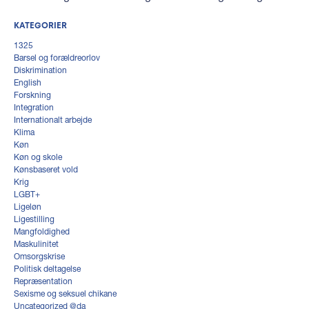
KATEGORIER
1325
Barsel og forældreorlov
Diskrimination
English
Forskning
Integration
Internationalt arbejde
Klima
Køn
Køn og skole
Kønsbaseret vold
Krig
LGBT+
Ligeløn
Ligestilling
Mangfoldighed
Maskulinitet
Omsorgskrise
Politisk deltagelse
Repræsentation
Sexisme og seksuel chikane
Uncategorized @da