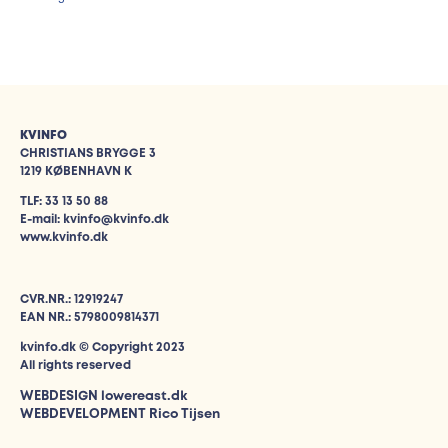
KVINFO
CHRISTIANS BRYGGE 3
1219 KØBENHAVN K
TLF: 33 13 50 88
E-mail: kvinfo@kvinfo.dk
www.kvinfo.dk
CVR.NR.: 12919247
EAN NR.: 5798009814371
kvinfo.dk © Copyright 2023
All rights reserved
WEBDESIGN
lowereast.dk
WEBDEVELOPMENT Rico Tijsen