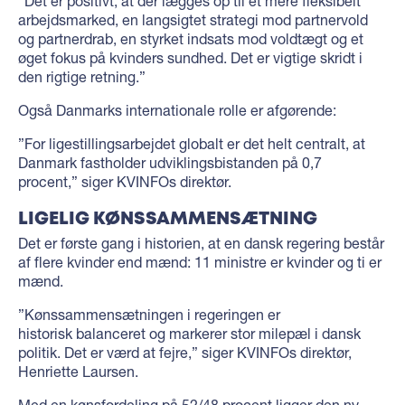
”Det er positivt, at der lægges op til et mere fleksibelt
arbejdsmarked, en langsigtet strategi mod partnervold
og partnerdrab, en styrket indsats mod voldtægt og et
øget fokus på kvinders sundhed. Det er vigtige skridt i
den rigtige retning.”
Også Danmarks internationale rolle er afgørende:
”For ligestillingsarbejdet globalt er det helt centralt, at
Danmark fastholder udviklingsbistanden på 0,7
procent,” siger KVINFOs direktør.
LIGELIG KØNSSAMMENSÆTNING
Det er første gang i historien, at en dansk regering består
af flere kvinder end mænd: 11 ministre er kvinder og ti er
mænd.
”Kønssammensætningen i regeringen er
historisk balanceret og markerer stor milepæl i dansk
politik. Det er værd at fejre,” siger KVINFOs direktør,
Henriette Laursen.
Med en kønsfordeling på 52/48 procent ligger den ny