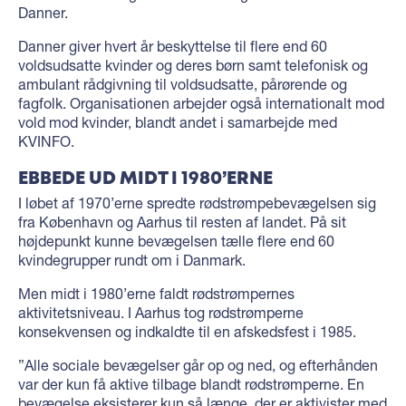
Danner.
Danner giver hvert år beskyttelse til flere end 60
voldsudsatte kvinder og deres børn samt telefonisk og
ambulant rådgivning til voldsudsatte, pårørende og
fagfolk. Organisationen arbejder også internationalt mod
vold mod kvinder, blandt andet i samarbejde med
KVINFO.
EBBEDE UD MIDT I 1980’ERNE
I løbet af 1970’erne spredte rødstrømpebevægelsen sig
fra København og Aarhus til resten af landet. På sit
højdepunkt kunne bevægelsen tælle flere end 60
kvindegrupper rundt om i Danmark.
Men midt i 1980’erne faldt rødstrømpernes
aktivitetsniveau. I Aarhus tog rødstrømperne
konsekvensen og indkaldte til en afskedsfest i 1985.
”Alle sociale bevægelser går op og ned, og efterhånden
var der kun få aktive tilbage blandt rødstrømperne. En
bevægelse eksisterer kun så længe, der er aktivister med