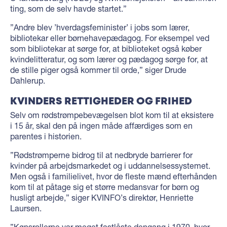
ting, som de selv havde startet.”
”Andre blev ’hverdagsfeminister’ i jobs som lærer,
bibliotekar eller børnehavepædagog. For eksempel ved
som bibliotekar at sørge for, at biblioteket også køber
kvindelitteratur, og som lærer og pædagog sørge for, at
de stille piger også kommer til orde,” siger Drude
Dahlerup.
KVINDERS RETTIGHEDER OG FRIHED
Selv om rødstrømpebevægelsen blot kom til at eksistere
i 15 år, skal den på ingen måde affærdiges som en
parentes i historien.
”Rødstrømperne bidrog til at nedbryde barrierer for
kvinder på arbejdsmarkedet og i uddannelsessystemet.
Men også i familielivet, hvor de fleste mænd efterhånden
kom til at påtage sig et større medansvar for børn og
husligt arbejde,” siger KVINFO’s direktør, Henriette
Laursen.
”Kønsrollerne var meget fastlåste dengang i 1970, hvor