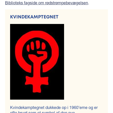
Biblioteks fagside om rødstrømpebevægelsen
.
KVINDEKAMPTEGNET
Kvindekamptegnet dukkede op i 1960’erne og er
ofte brugt som et symbol af den nye