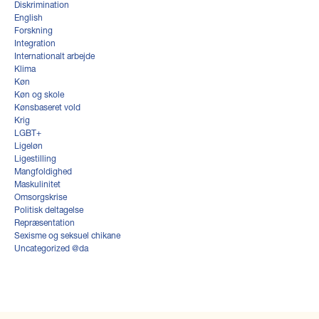
Diskrimination
English
Forskning
Integration
Internationalt arbejde
Klima
Køn
Køn og skole
Kønsbaseret vold
Krig
LGBT+
Ligeløn
Ligestilling
Mangfoldighed
Maskulinitet
Omsorgskrise
Politisk deltagelse
Repræsentation
Sexisme og seksuel chikane
Uncategorized @da