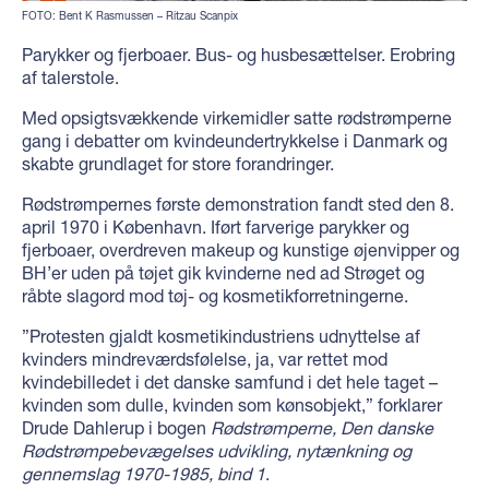
FOTO: Bent K Rasmussen – Ritzau Scanpix
Parykker og fjerboaer. Bus- og husbesættelser. Erobring
af talerstole.
Med opsigtsvækkende virkemidler satte rødstrømperne
gang i debatter om kvindeundertrykkelse i Danmark og
skabte grundlaget for store forandringer.
Rødstrømpernes første demonstration fandt sted den 8.
april 1970 i København. Iført farverige parykker og
fjerboaer, overdreven makeup og kunstige øjenvipper og
BH’er uden på tøjet gik kvinderne ned ad Strøget og
råbte slagord mod tøj- og kosmetikforretningerne.
”Protesten gjaldt kosmetikindustriens udnyttelse af
kvinders mindreværdsfølelse, ja, var rettet mod
kvindebilledet i det danske samfund i det hele taget –
kvinden som dulle, kvinden som kønsobjekt,” forklarer
Drude Dahlerup i bogen
Rødstrømperne, Den danske
Rødstrømpebevægelses udvikling, nytænkning og
gennemslag 1970-1985, bind 1
.