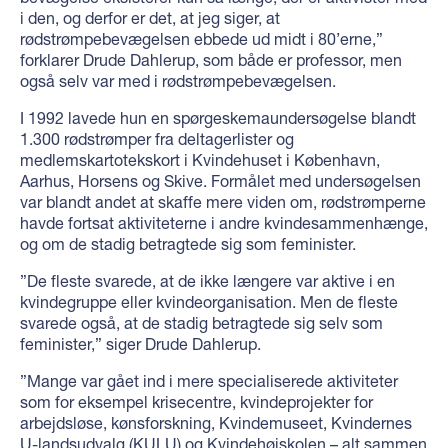
i den, og derfor er det, at jeg siger, at
rødstrømpebevægelsen ebbede ud midt i 80’erne,”
forklarer Drude Dahlerup, som både er professor, men
også selv var med i rødstrømpebevægelsen.
I 1992 lavede hun en spørgeskemaundersøgelse blandt
1.300 rødstrømper fra deltagerlister og
medlemskartotekskort i Kvindehuset i København,
Aarhus, Horsens og Skive. Formålet med undersøgelsen
var blandt andet at skaffe mere viden om, rødstrømperne
havde fortsat aktiviteterne i andre kvindesammenhænge,
og om de stadig betragtede sig som feminister.
”De fleste svarede, at de ikke længere var aktive i en
kvindegruppe eller kvindeorganisation. Men de fleste
svarede også, at de stadig betragtede sig selv som
feminister,” siger Drude Dahlerup.
”Mange var gået ind i mere specialiserede aktiviteter
som for eksempel krisecentre, kvindeprojekter for
arbejdsløse, kønsforskning, Kvindemuseet, Kvindernes
U-landsudvalg (KULU) og Kvindehøjskolen – alt sammen