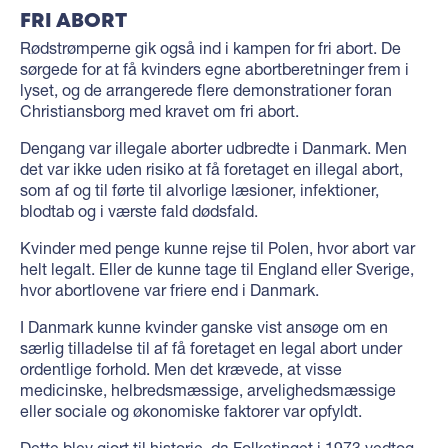
F
RI ABORT
Rødstrømperne gik også ind i kampen for fri abort. De
sørgede for at få kvinders egne abortberetninger frem i
lyset, og de arrangerede flere demonstrationer foran
Christiansborg med kravet om fri abort.
Dengang var illegale aborter udbredte i Danmark. Men
det var ikke uden risiko at få foretaget en illegal abort,
som af og til førte til alvorlige læsioner, infektioner,
blodtab og i værste fald dødsfald.
Kvinder med penge kunne rejse til Polen, hvor abort var
helt legalt. Eller de kunne tage til England eller Sverige,
hvor abortlovene var friere end i Danmark.
I Danmark kunne kvinder ganske vist ansøge om en
særlig tilladelse til af få foretaget en legal abort under
ordentlige forhold. Men det krævede, at visse
medicinske, helbredsmæssige, arvelighedsmæssige
eller sociale og økonomiske faktorer var opfyldt.
Dette blev gjort til historie, da Folketinget i 1973 vedtog