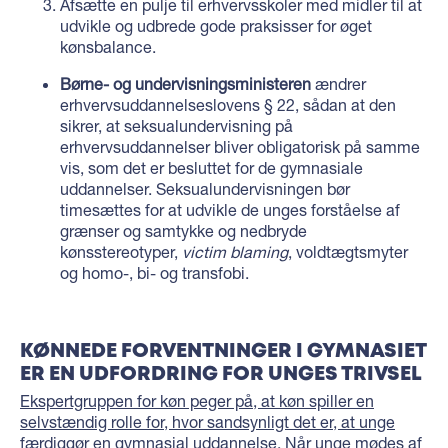
Afsætte en pulje til erhvervsskoler med midler til at
udvikle og udbrede gode praksisser for øget
kønsbalance.
Børne- og undervisningsministeren
ændrer
erhvervsuddannelseslovens § 22, sådan at den
sikrer, at seksualundervisning på
erhvervsuddannelser bliver obligatorisk på samme
vis, som det er besluttet for de gymnasiale
uddannelser. Seksualundervisningen bør
timesættes for at udvikle de unges forståelse af
grænser og samtykke og nedbryde
kønsstereotyper,
victim blaming
, voldtægtsmyter
og homo-, bi- og transfobi.
KØNNEDE FORVENTNINGER I GYMNASIET
ER EN UDFORDRING FOR UNGES TRIVSEL
Ekspertgruppen for køn peger på, at køn spiller en
selvstændig rolle for, hvor sandsynligt det er, at unge
færdiggør en gymnasial uddannelse
. Når unge mødes af