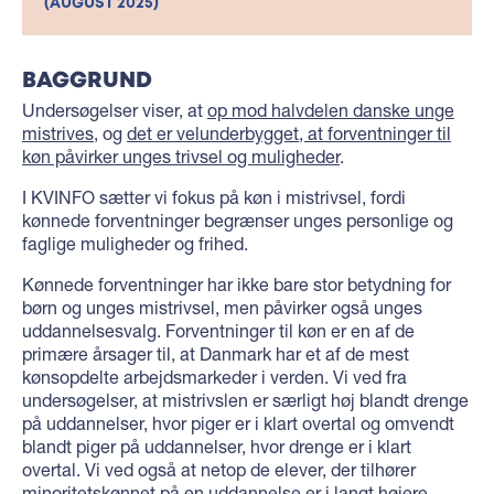
(AUGUST 2025)
BAGGRUND
Undersøgelser viser, at
op mod halvdelen danske unge
mistrives
, og
det er velunderbygget, at forventninger til
køn påvirker unges trivsel og muligheder
.
I KVINFO sætter vi fokus på køn i mistrivsel, fordi
kønnede forventninger begrænser unges personlige og
faglige muligheder og frihed.
Kønnede forventninger har ikke bare stor betydning for
børn og unges mistrivsel, men påvirker også unges
uddannelsesvalg. Forventninger til køn er en af de
primære årsager til, at Danmark har et af de mest
kønsopdelte arbejdsmarkeder i verden. Vi ved fra
undersøgelser, at mistrivslen er særligt høj blandt drenge
på uddannelser, hvor piger er i klart overtal og omvendt
blandt piger på uddannelser, hvor drenge er i klart
overtal. Vi ved også at netop de elever, der tilhører
minoritetskønnet på en uddannelse er i langt højere