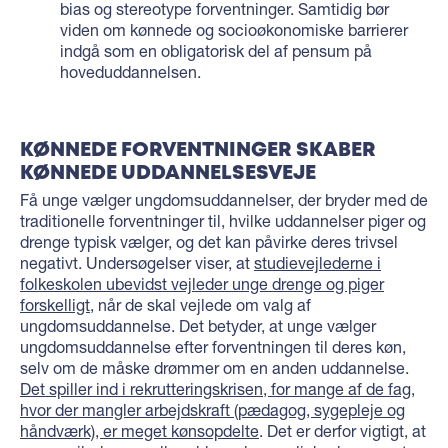
bias og stereotype forventninger. Samtidig bør
viden om kønnede og socioøkonomiske barrierer
indgå som en obligatorisk del af pensum på
hoveduddannelsen.
KØNNEDE FORVENTNINGER SKABER
KØNNEDE UDDANNELSESVEJE
Få unge vælger ungdomsuddannelser, der bryder med de
traditionelle forventninger til, hvilke uddannelser piger og
drenge typisk vælger, og det kan påvirke deres trivsel
negativt. Undersøgelser viser, at
studievejlederne i
folkeskolen ubevidst vejleder unge drenge og piger
forskelligt
, når de skal vejlede om valg af
ungdomsuddannelse. Det betyder, at unge vælger
ungdomsuddannelse efter forventningen til deres køn,
selv om de måske drømmer om en anden uddannelse.
Det spiller ind i rekrutteringskrisen, for mange af de fag,
hvor der mangler arbejdskraft (pædagog, sygepleje og
håndværk), er meget kønsopdelte
. Det er derfor vigtigt, at