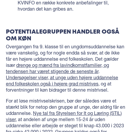
KVINFO en række konkrete anbefalinger til,
hvordan det kan gribes an.
POTENTIALEGRUPPEN HANDLER OGSÅ
OM KØN
Overgangen fra 9. klasse til en ungdomsuddannelse kan
være vanskelig, og for nogle endda så svær, at de ikke
får en højere uddannelse end folkeskolen. Det gælder
især
drenge og mænd fra lavindkomstfamilier, og
tendensen har været stigende de seneste år
.
Undersøgelser viser, at unge uden højere uddannelse
end folkeskolen også i højere grad mistrives
, og at
forventninger til køn bidrager til denne mistrivsel.
For at løse mistrivselskrisen, bør der således være et
stærkt blik for netop den gruppe af unge, der aldrig får en
uddannelse.
Nye tal fra Styrelsen for It og Læring (STIL)
viser
, at andelen af unge mellem 15-24 år uden
uddannelse eller arbejde er steget til knap 43.000 i 2023
fra cirka 42.000 i 2022. Gruppen kaldes også for