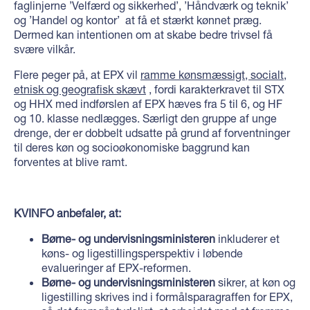
faglinjerne ’Velfærd og sikkerhed’, ’Håndværk og teknik’
og ’Handel og kontor’ at få et stærkt kønnet præg.
Dermed kan intentionen om at skabe bedre trivsel få
svære vilkår.
Flere peger på, at EPX vil
ramme kønsmæssigt, socialt,
etnisk og geografisk skævt
, fordi karakterkravet til STX
og HHX med indførslen af EPX hæves fra 5 til 6, og HF
og 10. klasse nedlægges. Særligt den gruppe af unge
drenge, der er dobbelt udsatte på grund af forventninger
til deres køn og socioøkonomiske baggrund kan
forventes at blive ramt.
KVINFO anbefaler, at:
Børne- og undervisningsministeren
inkluderer et
køns- og ligestillingsperspektiv i løbende
evalueringer af EPX-reformen.
Børne- og undervisningsministeren
sikrer, at køn og
ligestilling skrives ind i formålsparagraffen for EPX,