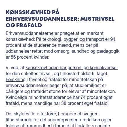
KØNSSKÆVHED PÅ
ERHVERVSUDDANNELSER: MISTRIVSEL
OG FRAFALD
Erhvervsuddannelserne er præget af en markant
kønsskævhed:
På teknologi, byggeri og transport er 94
procent af de studerende mænd
,
mens der på
uddannelser rettet mod omsorg, sundhed og pædagogik
er 86 procent kvinder
.
Vi ved, at
kønsskævheden har personlige konsekvenser
for den enkeltes trivsel, og tilhørsforholdet til faget.
Forskning
i trivsel og frafald for minoritetskøn på
erhvervsuddannelser peger på, at studiemiljøet er
dårligere og frafaldet større for elever af minoritetskøn.
Kvindelige minoritetsstuderende har 74 procent øget
frafald, mens mandlige har 38 procent øget frafald.
Det skyldes flere faktorer, herunder et svagere
tilhørsforhold for det underrepræsenterede køn og en
følelse af fremmedhed i forhold til flertallets sociale