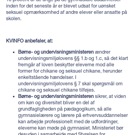
inden for det seneste år er blevet udsat for uønsket
seksuel opmærksomhed af andre elever eller ansatte på
skolen.
KVINFO anbefaler, at:
Børne- og undervisningsministeren
ændrer
undervisningsmiljølovens §§ 1.b og 1.c, så det klart
fremgår af loven beskytter eleverne mod alle
former for chikane og seksuel chikane, herunder
enkeltstående hændelser. I
undervisningsmiljølovens § 7 skal spørgsmål om
chikane og seksuel chikane tilføjes.
Børne- og undervisningsministeren
sikrer, at viden
om køn og diversitet bliver en del af
grundfagligheden på pædagogikum, så alle
gymnasielærere og lærere på erhvervsuddannelser
kan arbejde professionelt med de udfordringer,
eleverne kan møde på gymnasiet. Ministeriet bør
desuden i samarbejde med Styrelsen for