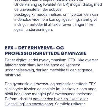
Undervisning og Kvalitet (STUK) indgå i dialog med
de universiteter, der udbyder
pædagogikumuddannelsen, om hvordan den kan
indeholde viden om køn og ligestilling, samt give
indsigt i metoder til at takle forventninger til køn
også i undervisningen.
EPX – DET ERHVERVS- OG
PROFESSIONSRETTEDE GYMNASIE
Det er vigtigt, at det nye gymnasium, EPX, ikke overser
faktorer som skæv kønsbalance og kønnede
uddannelsesvalg, der kan medvirke til den stigende
mistrivsel.
Den gymnasiale erhvervs- og professionsrettede EPX
skal styrke trivslen og sociale fællesskaber, som unge
hidtil har kunne manglet på erhvervsuddannelserne.
Reformudspillet
nævner dog hverken “køn” eller
“ligestilling” en eneste gang
. Samtidig risikerer