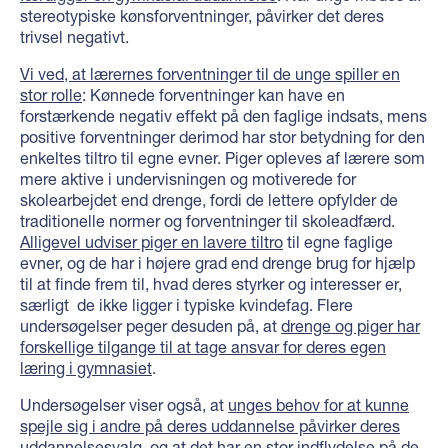
stereotypiske kønsforventninger, påvirker det deres
trivsel negativt.
Vi ved, at lærernes forventninger til de unge spiller en
stor rolle
: Kønnede forventninger kan have en
forstærkende negativ effekt på den faglige indsats, mens
positive forventninger derimod har stor betydning for den
enkeltes tiltro til egne evner. Piger opleves af lærere som
mere aktive i undervisningen og motiverede for
skolearbejdet end drenge, fordi de lettere opfylder de
traditionelle normer og forventninger til skoleadfærd.
Alligevel udviser piger en lavere tiltro
til egne faglige
evner, og de har i højere grad end drenge brug for hjælp
til at finde frem til, hvad deres styrker og interesser er,
særligt de ikke ligger i typiske kvindefag. Flere
undersøgelser peger desuden på, at
drenge og piger har
forskellige tilgange til at tage ansvar for deres egen
læring i gymnasiet
.
Undersøgelser viser også, at
unges behov for at kunne
spejle sig i andre på deres uddannelse påvirker deres
uddannelsesvalg
, og at det har en stor indflydelse på de