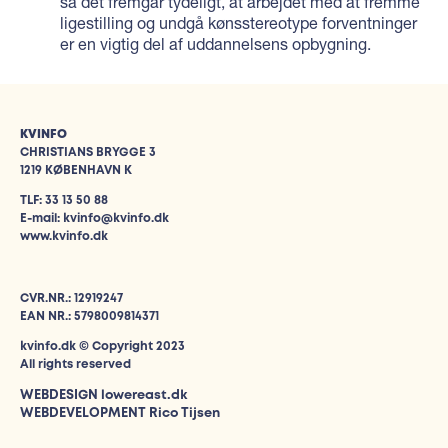
så det fremgår tydeligt, at arbejdet med at fremme
ligestilling og undgå kønsstereotype forventninger
er en vigtig del af uddannelsens opbygning.
KVINFO
CHRISTIANS BRYGGE 3
1219 KØBENHAVN K
TLF: 33 13 50 88
E-mail: kvinfo@kvinfo.dk
www.kvinfo.dk
CVR.NR.: 12919247
EAN NR.: 5798009814371
kvinfo.dk © Copyright 2023
All rights reserved
WEBDESIGN
lowereast.dk
WEBDEVELOPMENT Rico Tijsen