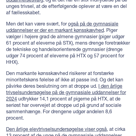
unges trivsel, at de efterfølgende oplever at være en del
af fællesskabet.
Men det kan være svært, for
også på de gymnasiale
uddannelser er der en markant kønsskævhed
. Piger
vælger i højere grad de almene gymnasier (piger udgør
61 procent af eleverne på STX), mens drenge foretrækker
de tekniske og handelsorienterede gymnasier (drenge
udgør 74 procent af eleverne på HTX og 57 procent for
HHX).
Den markante kønsskævhed risikerer at forstærke
minoritetskøns følelse af ikke at passe ind. Og det kan
påvirke deres beslutning om at droppe ud.
I den årlige
trivselsundersøgelse på de gymnasiale uddannelser for
2024
udtrykker 14,1 procent af pigerne på HTX, at de
seriøst har overvejet at droppe ud på grund af sociale
sammenhænge. For drengene udgør andelen 8,6
procent.
Den årlige elevtrivselsundersøgelse viser også
, at cirka
13 procent af de unge på de gymnasiale uddannelser