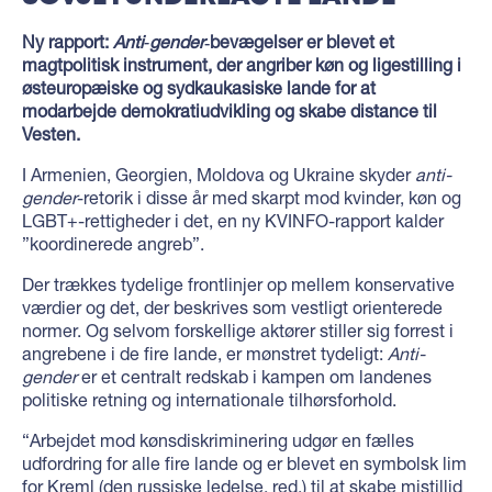
Ny rapport:
Anti‑gender
‑bevægelser er blevet et
magtpolitisk instrument, der angriber køn og ligestilling i
østeuropæiske og sydkaukasiske lande for at
modarbejde demokratiudvikling og skabe distance til
Vesten.
I Armenien, Georgien, Moldova og Ukraine skyder
anti-
gender
-retorik i disse år med skarpt mod kvinder, køn og
LGBT+-rettigheder i det, en ny KVINFO-rapport kalder
”koordinerede angreb”.
Der trækkes tydelige frontlinjer op mellem konservative
værdier og det, der beskrives som vestligt orienterede
normer. Og selvom forskellige aktører stiller sig forrest i
angrebene i de fire lande, er mønstret tydeligt:
Anti-
gender
er et centralt redskab i kampen om landenes
politiske retning og internationale tilhørsforhold.
“Arbejdet mod kønsdiskriminering udgør en fælles
udfordring for alle fire lande og er blevet en symbolsk lim
for Kreml (den russiske ledelse, red.) til at skabe mistillid