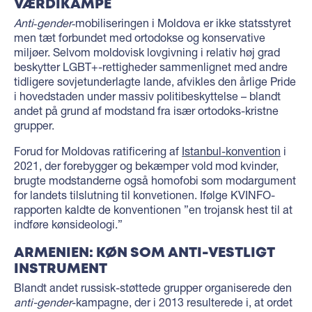
VÆRDIKAMPE
Anti‑gender
‑mobiliseringen i Moldova er ikke statsstyret
men tæt forbundet med ortodokse og konservative
miljøer. Selvom moldovisk lovgivning i relativ høj grad
beskytter LGBT+-rettigheder sammenlignet med andre
tidligere sovjetunderlagte lande, afvikles den årlige Pride
i hovedstaden under massiv politibeskyttelse – blandt
andet på grund af modstand fra især ortodoks-kristne
grupper.
Forud for Moldovas ratificering af
Istanbul-konvention
i
2021, der forebygger og bekæmper vold mod kvinder,
brugte modstanderne også homofobi som modargument
for landets tilslutning til konvetionen. Ifølge KVINFO-
rapporten kaldte de konventionen ”en trojansk hest til at
indføre kønsideologi.”
ARMENIEN: KØN SOM ANTI-VESTLIGT
INSTRUMENT
Blandt andet russisk-støttede grupper organiserede den
anti-gender
-kampagne, der i 2013 resulterede i, at ordet