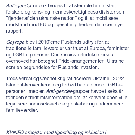
Anti-gender
-retorik bruges til at stemple feminister,
forskere og køns- og menneskerettighedsaktivister som
”fjender af den ukrainske nation” og til at mobilisere
modstand mod EU og ligestilling, hedder det i den nye
rapport.
Gayropa
blev i 2010’erne Ruslands udtryk for, at
traditionelle familieværdier var truet af Europa, feminister
og LGBT+-personer. Den russisk-ortodokse kirkes
overhoved har betegnet Pride-arrangementer i Ukraine
som en begrundelse for Ruslands invasion.
Trods verbal og væbnet krig ratificerede Ukraine i 2022
Istanbul-konventionen og forbød hadtale mod LGBT+-
personer i medier.
Anti-gender
-grupper havde i seks år
forinden spredt misinformation om, at konventionen ville
legalisere homoseksuelle ægteskaber og underminere
familieværdier.
KVINFO arbejder med ligestilling og inklusion i