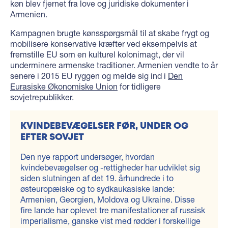
køn blev fjernet fra love og juridiske dokumenter i
Armenien.
Kampagnen brugte kønsspørgsmål til at skabe frygt og
mobilisere konservative kræfter ved eksempelvis at
fremstille EU som en kulturel kolonimagt, der vil
underminere armenske traditioner. Armenien vendte to år
senere i 2015 EU ryggen og melde sig ind i
Den
Eurasiske Økonomiske Union
for tidligere
sovjetrepublikker.
KVINDEBEVÆGELSER FØR, UNDER OG
EFTER SOVJET
Den nye rapport undersøger, hvordan
kvindebevægelser og -rettigheder har udviklet sig
siden slutningen af det 19. århundrede i to
østeuropæiske og to sydkaukasiske lande:
Armenien, Georgien, Moldova og Ukraine. Disse
fire lande har oplevet tre manifestationer af russisk
imperialisme, ganske vist med rødder i forskellige