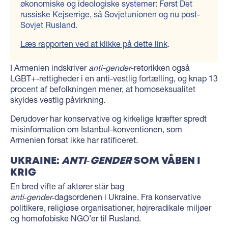
økonomiske og ideologiske systemer: Først Det
russiske Kejserrige, så Sovjetunionen og nu post-
Sovjet Rusland.
Læs rapporten ved at klikke på dette link
.
I Armenien indskriver
anti-gender
-retorikken også
LGBT+-rettigheder i en anti-vestlig fortælling, og knap 13
procent af befolkningen mener, at homoseksualitet
skyldes vestlig påvirkning.
Derudover har konservative og kirkelige kræfter spredt
misinformation om Istanbul-konventionen, som
Armenien forsat ikke har ratificeret.
UKRAINE:
ANTI‑GENDER
SOM VÅBEN I
KRIG
En bred vifte af aktører står bag
anti‑gender
‑dagsordenen i Ukraine. Fra konservative
politikere, religiøse organisationer, højreradikale miljøer
og homofobiske NGO’er til Rusland.