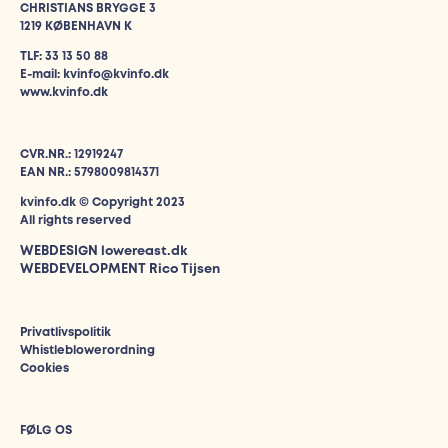
CHRISTIANS BRYGGE 3
1219 KØBENHAVN K
TLF: 33 13 50 88
E-mail: kvinfo@kvinfo.dk
www.kvinfo.dk
CVR.NR.: 12919247
EAN NR.: 5798009814371
kvinfo.dk © Copyright 2023
All rights reserved
WEBDESIGN
lowereast.dk
WEBDEVELOPMENT Rico Tijsen
Privatlivspolitik
Whistleblowerordning
Cookies
FØLG OS