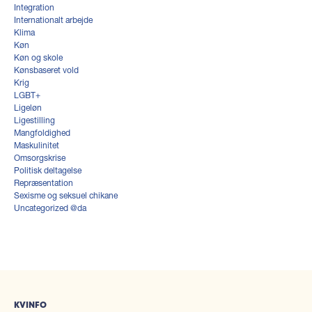
Integration
Internationalt arbejde
Klima
Køn
Køn og skole
Kønsbaseret vold
Krig
LGBT+
Ligeløn
Ligestilling
Mangfoldighed
Maskulinitet
Omsorgskrise
Politisk deltagelse
Repræsentation
Sexisme og seksuel chikane
Uncategorized @da
KVINFO