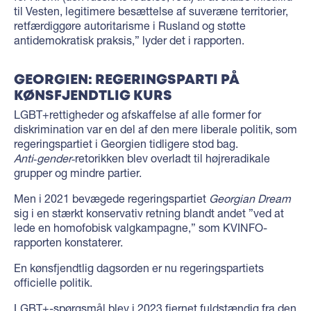
til Vesten, legitimere besættelse af suveræne territorier,
retfærdiggøre autoritarisme i Rusland og støtte
antidemokratisk praksis,” lyder det i rapporten.
GEORGIEN: REGERINGSPARTI PÅ
KØNSFJENDTLIG KURS
LGBT+rettigheder og afskaffelse af alle former for
diskrimination var en del af den mere liberale politik, som
regeringspartiet i Georgien tidligere stod bag.
Anti‑gender
‑retorikken blev overladt til højreradikale
grupper og mindre partier.
Men i 2021 bevægede regeringspartiet
Georgian Dream
sig i en stærkt konservativ retning blandt andet ”ved at
lede en homofobisk valgkampagne,” som KVINFO-
rapporten konstaterer.
En kønsfjendtlig dagsorden er nu regeringspartiets
officielle politik.
LGBT+-spørgsmål blev i 2023 fjernet fuldstændig fra den